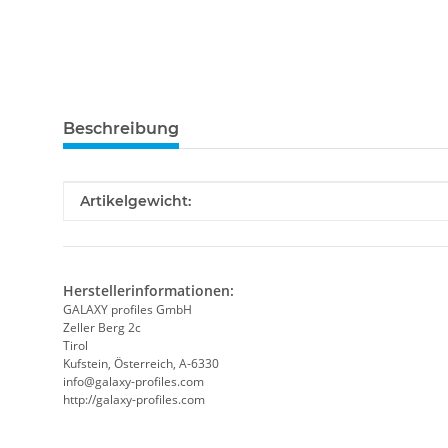
Beschreibung
Produkteigenschaft
Wert
Artikelgewicht:
Herstellerinformationen:
GALAXY profiles GmbH
Zeller Berg 2c
Tirol
Kufstein, Österreich, A-6330
info@galaxy-profiles.com
http://galaxy-profiles.com