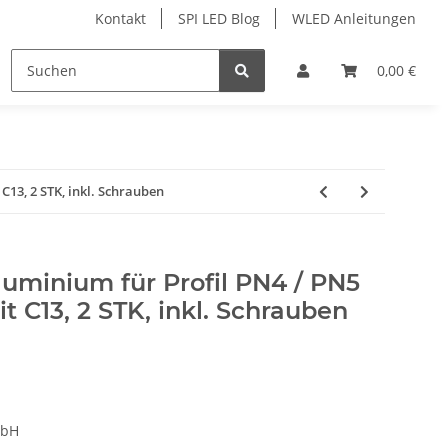
Kontakt
SPI LED Blog
WLED Anleitungen
ofile
Services
Zubehör
0,00 €
C13, 2 STK, inkl. Schrauben
uminium für Profil PN4 / PN5
t C13, 2 STK, inkl. Schrauben
mbH