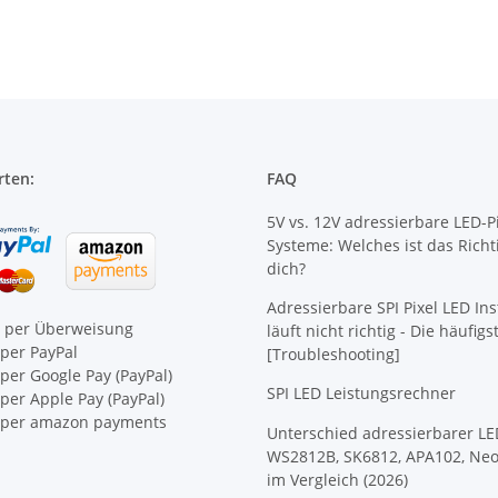
rten:
FAQ
5V vs. 12V adressierbare LED-Pi
Systeme: Welches ist das Richt
dich?
Adressierbare SPI Pixel LED Ins
e per Überweisung
läuft nicht richtig - Die häufig
per PayPal
[Troubleshooting]
per Google Pay (PayPal)
SPI LED Leistungsrechner
er Apple Pay (PayPal)
per amazon payments
Unterschied adressierbarer LE
WS2812B, SK6812, APA102, Neo
im Vergleich (2026)