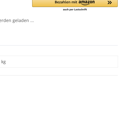
den geladen ...
kg