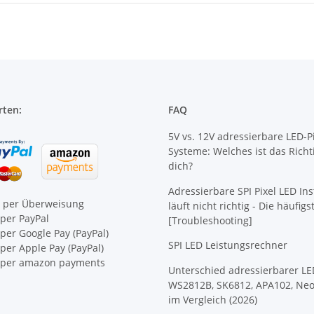
rten:
FAQ
5V vs. 12V adressierbare LED-Pi
Systeme: Welches ist das Richt
dich?
Adressierbare SPI Pixel LED Ins
e per Überweisung
läuft nicht richtig - Die häufig
per PayPal
[Troubleshooting]
per Google Pay (PayPal)
SPI LED Leistungsrechner
er Apple Pay (PayPal)
per amazon payments
Unterschied adressierbarer LE
WS2812B, SK6812, APA102, Neo
im Vergleich (2026)