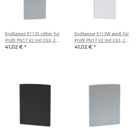
Endkappe E113S silber für
Endkappe E113W weiß für
Profil PN17 V2 mit C63, 2
Profil PN17 V2 mit C63, 2
STK, mit Lichtfalle
STK, mit Lichtfalle
41,02 €
*
41,02 €
*