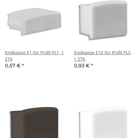
Endkappe E1 für Profil PL1, 1
Endkappe E10 für Profil PL5,
STK
1 STK
0,57 €
*
0,93 €
*