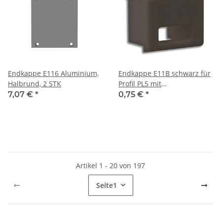
Endkappe E116 Aluminium,
Endkappe E11B schwarz für
Halbrund, 2 STK
Profil PL5 mit
Kabeldurchführung, 1 STK
7,07 €
*
0,75 €
*
Artikel 1 - 20 von 197
Seite
1