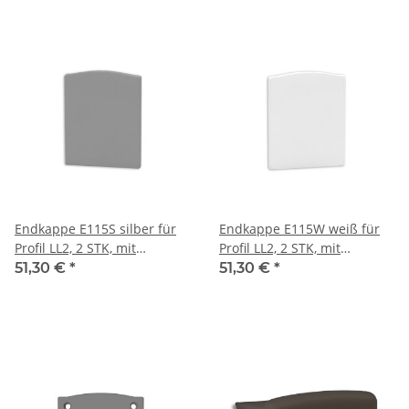
Endkappe E115S silber für
Endkappe E115W weiß für
Profil LL2, 2 STK, mit
Profil LL2, 2 STK, mit
Lichtfalle
Lichtfalle
51,30 €
*
51,30 €
*