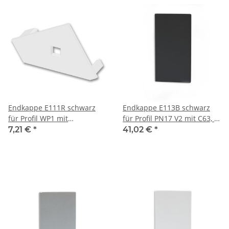
Endkappe E111R schwarz
Endkappe E113B schwarz
für Profil WP1 mit
für Profil PN17 V2 mit C63, 2
Kabeldurchführung,
STK, mit Lichtfalle
7,21 €
*
41,02 €
*
rechts,1 STK