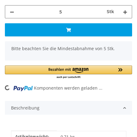
Stk
x
Bitte beachten Sie die Mindestabnahme von 5 Stk.
Komponenten werden geladen ...
Loading...
Beschreibung
Produkteigenschaft
Wert
Artikelgewicht:
0,71
kg