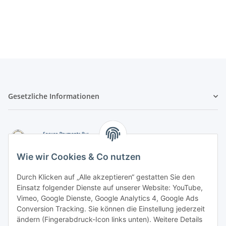
Gesetzliche Informationen
Wie wir Cookies & Co nutzen
Durch Klicken auf „Alle akzeptieren“ gestatten Sie den
Einsatz folgender Dienste auf unserer Website: YouTube,
-
Vorkasse per Überweisung
Vimeo, Google Dienste, Google Analytics 4, Google Ads
-
Zahlung per PayPal
Conversion Tracking. Sie können die Einstellung jederzeit
-
Zahlung per Google Pay (PayPal)
ändern (Fingerabdruck-Icon links unten). Weitere Details