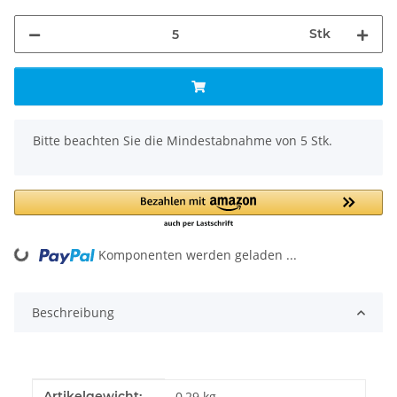
Stk
x
Bitte beachten Sie die Mindestabnahme von 5 Stk.
Komponenten werden geladen ...
Loading...
Beschreibung
Produkteigenschaft
Wert
Artikelgewicht:
0,29
kg