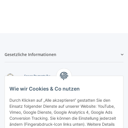
Gesetzliche Informationen
Wie wir Cookies & Co nutzen
Durch Klicken auf „Alle akzeptieren“ gestatten Sie den
Einsatz folgender Dienste auf unserer Website: YouTube,
-
Vorkasse per Überweisung
Vimeo, Google Dienste, Google Analytics 4, Google Ads
-
Zahlung per PayPal
Conversion Tracking. Sie können die Einstellung jederzeit
-
Zahlung per Google Pay (PayPal)
ändern (Fingerabdruck-Icon links unten). Weitere Details