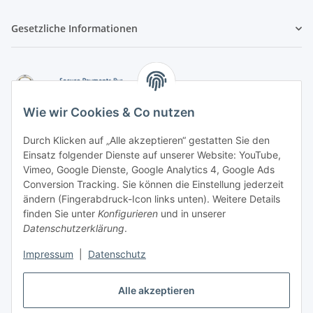
Gesetzliche Informationen
Wie wir Cookies & Co nutzen
Durch Klicken auf „Alle akzeptieren“ gestatten Sie den
Einsatz folgender Dienste auf unserer Website: YouTube,
-
Vorkasse per Überweisung
Vimeo, Google Dienste, Google Analytics 4, Google Ads
-
Zahlung per PayPal
Conversion Tracking. Sie können die Einstellung jederzeit
-
Zahlung per Google Pay (PayPal)
ändern (Fingerabdruck-Icon links unten). Weitere Details
-
Zahlung per Apple Pay (PayPal)
finden Sie unter
Konfigurieren
und in unserer
-
Zahlung per amazon payments
Datenschutzerklärung
.
FAQ
Impressum
|
Datenschutz
Alle akzeptieren
Weitere Informationen