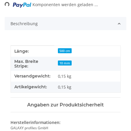
Komponenten werden geladen ...
Beschreibung
Produkteigenschaft
Wert
Länge:
500 cm
Max. Breite
10 mm
Stripe:
Versandgewicht:
0,15 kg
Artikelgewicht:
0,15
kg
Angaben zur Produktsicherheit
Herstellerinformationen:
GALAXY profiles GmbH