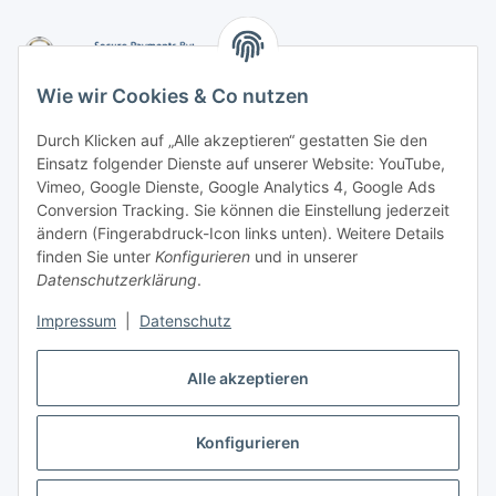
Wie wir Cookies & Co nutzen
Durch Klicken auf „Alle akzeptieren“ gestatten Sie den
Einsatz folgender Dienste auf unserer Website: YouTube,
-
Vorkasse per Überweisung
Vimeo, Google Dienste, Google Analytics 4, Google Ads
-
Zahlung per PayPal
Conversion Tracking. Sie können die Einstellung jederzeit
-
Zahlung per Google Pay (PayPal)
ändern (Fingerabdruck-Icon links unten). Weitere Details
-
Zahlung per Apple Pay (PayPal)
finden Sie unter
Konfigurieren
und in unserer
-
Zahlung per amazon payments
Datenschutzerklärung
.
FAQ
Impressum
|
Datenschutz
Alle akzeptieren
Weitere Informationen
Konfigurieren
Vertrag widerrufen