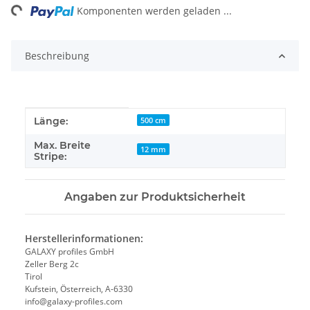
ng...
Komponenten werden geladen ...
Beschreibung
Produkteigenschaft
Wert
Länge:
500 cm
Max. Breite
12 mm
Stripe:
Angaben zur Produktsicherheit
Herstellerinformationen:
GALAXY profiles GmbH
Zeller Berg 2c
Tirol
Kufstein, Österreich, A-6330
info@galaxy-profiles.com