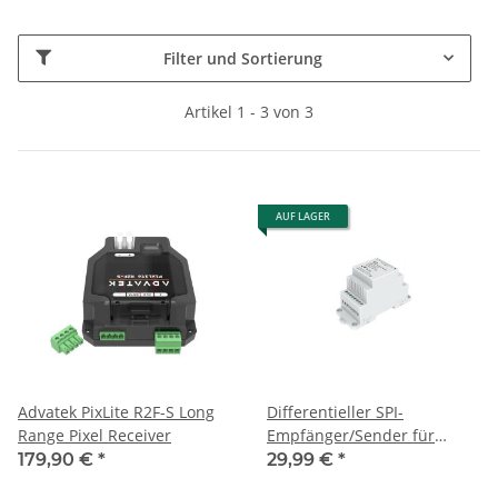
Filter und Sortierung
Artikel 1 - 3 von 3
AUF LAGER
Advatek PixLite R2F-S Long
Differentieller SPI-
Range Pixel Receiver
Empfänger/Sender für
Signalerweiterung
179,90 €
*
29,99 €
*