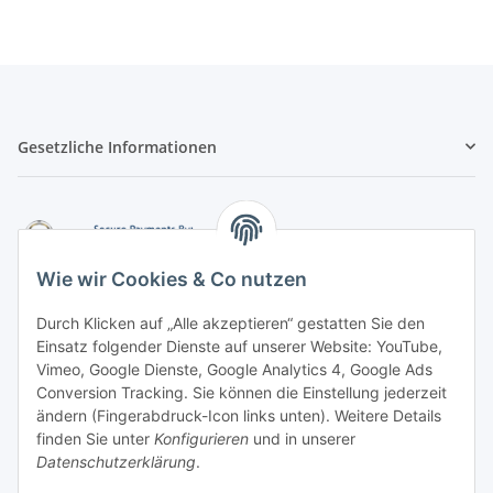
Gesetzliche Informationen
Wie wir Cookies & Co nutzen
Durch Klicken auf „Alle akzeptieren“ gestatten Sie den
Einsatz folgender Dienste auf unserer Website: YouTube,
-
Vorkasse per Überweisung
Vimeo, Google Dienste, Google Analytics 4, Google Ads
-
Zahlung per PayPal
Conversion Tracking. Sie können die Einstellung jederzeit
-
Zahlung per Google Pay (PayPal)
ändern (Fingerabdruck-Icon links unten). Weitere Details
-
Zahlung per Apple Pay (PayPal)
finden Sie unter
Konfigurieren
und in unserer
-
Zahlung per amazon payments
Datenschutzerklärung
.