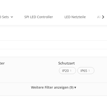
D Sets
SPI LED Controller
LED Netzteile
Alu-Pr
ter
Schutzart
IP20
IP65
1
1
Watt pro Meter
Weitere Filter anzeigen (9)
17W
1
Verkaufseinheit
LEDs pro IC