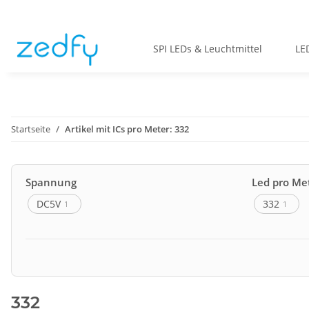
SPI LEDs & Leuchtmittel
LE
Startseite
Artikel mit ICs pro Meter: 332
Spannung
Led pro Me
DC5V
332
1
1
Abstrahlwinkel
IC Typ
120°
SK6805
1
1
332
Stripe Breite
Länge pro 