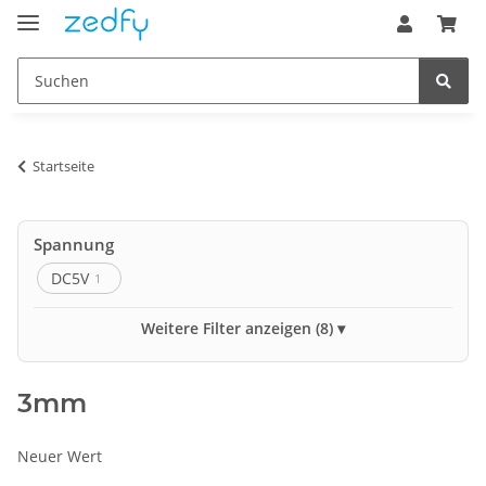
Startseite
Spannung
DC5V
1
Led pro Meter
Weitere Filter anzeigen (8)
150
1
3mm
Schutzart
IP20
1
Neuer Wert
Farbraum