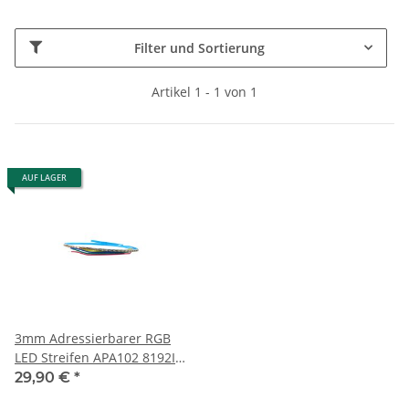
RGB
Filter und Sortierung
Watt pro Meter
Artikel 1 - 1 von 1
30W
1
LED Art
LED Streifen
1
AUF LAGER
SMD
2020
1
Stripe Breite
3mm
1
Länge pro Verkaufseinheit
3mm Adressierbarer RGB
LED Streifen APA102 8192IC
0,5 Meter
1
- IP20
29,90 €
*