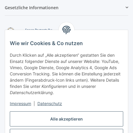
Gesetzliche Informationen
Wie wir Cookies & Co nutzen
Durch Klicken auf „Alle akzeptieren“ gestatten Sie den
Einsatz folgender Dienste auf unserer Website: YouTube,
-
Vorkasse per Überweisung
Vimeo, Google Dienste, Google Analytics 4, Google Ads
-
Zahlung per PayPal
Conversion Tracking. Sie können die Einstellung jederzeit
-
Zahlung per Google Pay (PayPal)
ändern (Fingerabdruck-Icon links unten). Weitere Details
-
Zahlung per Apple Pay (PayPal)
finden Sie unter
Konfigurieren
und in unserer
-
Zahlung per amazon payments
Datenschutzerklärung
.
FAQ
Impressum
|
Datenschutz
Weitere Informationen
Alle akzeptieren