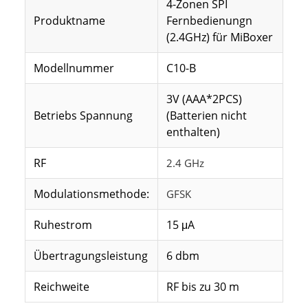
4-Zonen SPI
Produktname
Fernbedienungn
(2.4GHz) für MiBoxer
Modellnummer
C10-B
3V (AAA*2PCS)
Betriebs Spannung
(Batterien nicht
enthalten)
RF
2.4 GHz
Modulationsmethode:
GFSK
Ruhestrom
15 μA
Übertragungsleistung
6 dbm
Reichweite
RF bis zu 30 m