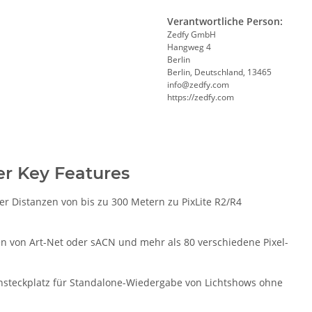
Verantwortliche Person:
Zedfy GmbH
Hangweg 4
Berlin
Berlin, Deutschland, 13465
info@zedfy.com
https://zedfy.com
er Key Features
er Distanzen von bis zu 300 Metern zu PixLite R2/R4
en von Art-Net oder sACN und mehr als 80 verschiedene Pixel-
ensteckplatz für Standalone-Wiedergabe von Lichtshows ohne