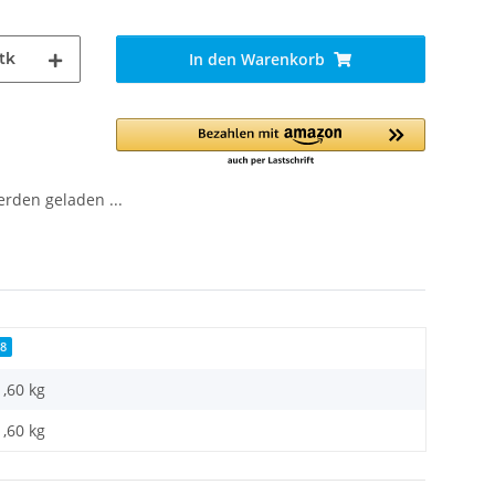
tk
In den Warenkorb
den geladen ...
8
1,60 kg
1,60
kg