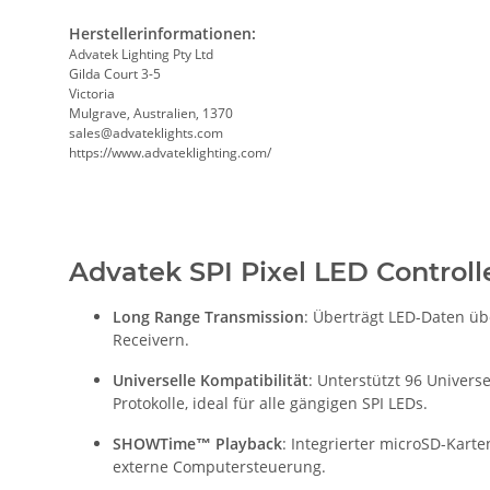
Herstellerinformationen:
Advatek Lighting Pty Ltd
Gilda Court 3-5
Victoria
Mulgrave, Australien, 1370
sales@advateklights.com
https://www.advateklighting.com/
Advatek SPI Pixel LED Controll
Long Range Transmission
: Überträgt LED-Daten üb
Receivern.
Universelle Kompatibilität
: Unterstützt 96 Univers
Protokolle, ideal für alle gängigen SPI LEDs.
SHOWTime™ Playback
: Integrierter microSD-Kart
externe Computersteuerung.