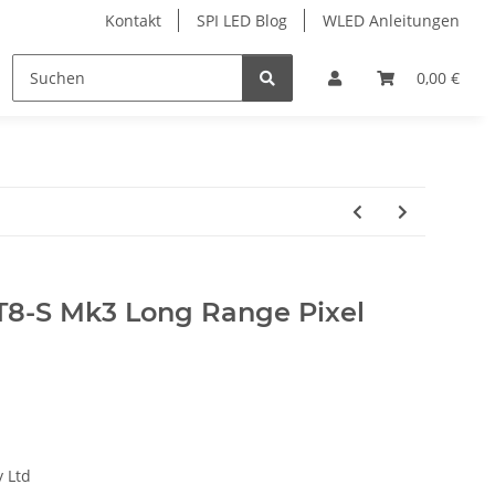
Kontakt
SPI LED Blog
WLED Anleitungen
ofile
Services
Zubehör
0,00 €
 T8-S Mk3 Long Range Pixel
y Ltd