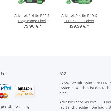
Advatek PixLite R2F-S
Advatek PixLite R4D-S
Long Range Pixel
LED Pixel Receiver
Receiver
179,90 €
*
199,99 €
*
rten:
FAQ
5V vs. 12V adressierbare LED-Pi
Systeme: Welches ist das Richt
dich?
Adressierbare SPI Pixel LED Ins
e per Überweisung
läuft nicht richtig - Die häufig