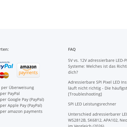
rten:
FAQ
5V vs. 12V adressierbare LED-Pi
Systeme: Welches ist das Richt
dich?
Adressierbare SPI Pixel LED Ins
e per Überweisung
läuft nicht richtig - Die häufig
per PayPal
[Troubleshooting]
per Google Pay (PayPal)
SPI LED Leistungsrechner
er Apple Pay (PayPal)
per amazon payments
Unterschied adressierbarer LE
WS2812B, SK6812, APA102, Neo
im Vergleich (2026)