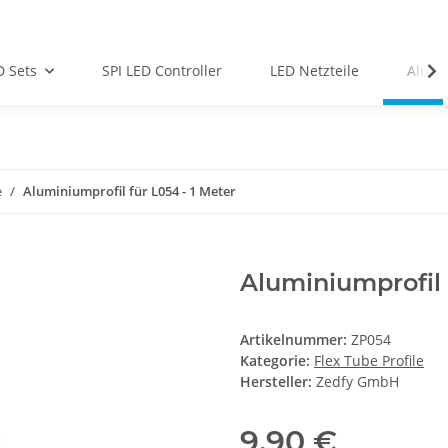
D Sets
SPI LED Controller
LED Netzteile
Alu-Pr
e
Aluminiumprofil für L054 - 1 Meter
Aluminiumprofil 
Artikelnummer:
ZP054
Kategorie:
Flex Tube Profile
Hersteller:
Zedfy GmbH
9,90 €