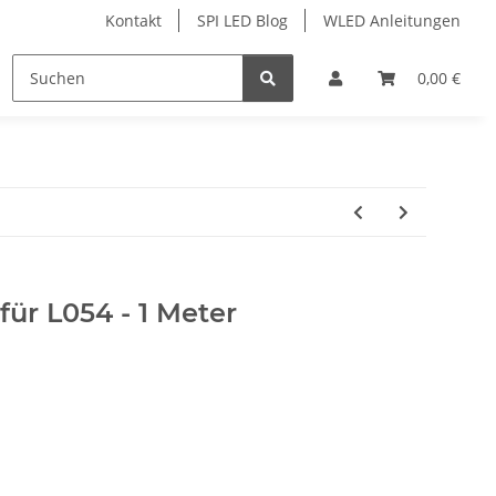
Kontakt
SPI LED Blog
WLED Anleitungen
ofile
Services
Zubehör
0,00 €
für L054 - 1 Meter