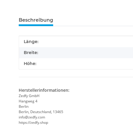
Beschreibung
Produkteigenschaft
Wert
Länge:
Breite:
Höhe:
Herstellerinformationen:
Zedfy GmbH
Hangweg 4
Berlin
Berlin, Deutschland, 13465
info@zedfy.com
https://zedfy.shop