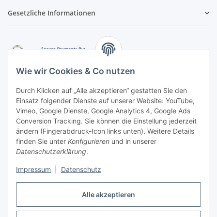
Gesetzliche Informationen
Wie wir Cookies & Co nutzen
Durch Klicken auf „Alle akzeptieren“ gestatten Sie den
Einsatz folgender Dienste auf unserer Website: YouTube,
-
Vorkasse per Überweisung
Vimeo, Google Dienste, Google Analytics 4, Google Ads
-
Zahlung per PayPal
Conversion Tracking. Sie können die Einstellung jederzeit
-
Zahlung per Google Pay (PayPal)
ändern (Fingerabdruck-Icon links unten). Weitere Details
-
Zahlung per Apple Pay (PayPal)
finden Sie unter
Konfigurieren
und in unserer
-
Zahlung per amazon payments
Datenschutzerklärung
.
FAQ
Impressum
|
Datenschutz
Alle akzeptieren
Weitere Informationen