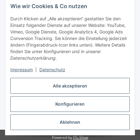
Wie wir Cookies & Co nutzen
Durch Klicken auf „Alle akzeptieren“ gestatten Sie den
Einsatz folgender Dienste auf unserer Website: YouTube,
-
Vorkasse per Überweisung
Vimeo, Google Dienste, Google Analytics 4, Google Ads
-
Zahlung per PayPal
Conversion Tracking. Sie können die Einstellung jederzeit
-
Zahlung per Google Pay (PayPal)
ändern (Fingerabdruck-Icon links unten). Weitere Details
-
Zahlung per Apple Pay (PayPal)
finden Sie unter
Konfigurieren
und in unserer
-
Zahlung per amazon payments
Datenschutzerklärung
.
FAQ
Impressum
|
Datenschutz
Alle akzeptieren
Weitere Informationen
Konfigurieren
Vertrag widerrufen
* Alle Preise inkl. gesetzlicher USt., zzgl.
Versand
Ablehnen
Powered by
JTL-Shop