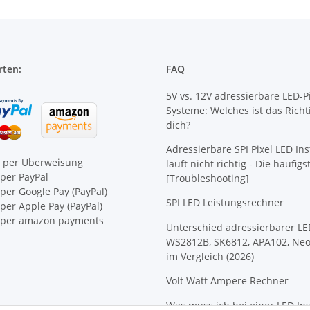
rten:
FAQ
5V vs. 12V adressierbare LED-Pi
Systeme: Welches ist das Richt
dich?
Adressierbare SPI Pixel LED Ins
e per Überweisung
läuft nicht richtig - Die häufig
per PayPal
[Troubleshooting]
per Google Pay (PayPal)
SPI LED Leistungsrechner
er Apple Pay (PayPal)
per amazon payments
Unterschied adressierbarer LE
WS2812B, SK6812, APA102, Neo
im Vergleich (2026)
Volt Watt Ampere Rechner
Was muss ich bei einer LED Ins