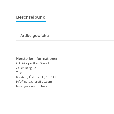
Beschreibung
Produkteigenschaft
Wert
Artikelgewicht:
Herstellerinformationen:
GALAXY profiles GmbH
Zeller Berg 2c
Tirol
Kufstein, Österreich, A-6330
info@galaxy-profiles.com
http://galaxy-profiles.com