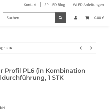
Kontakt
SPI LED Blog
WLED Anleitungen
ofile
Services
Zubehör
0,00 €
g, 1 STK
 Profil PL6 (in Kombination
ldurchführung, 1 STK
mbH