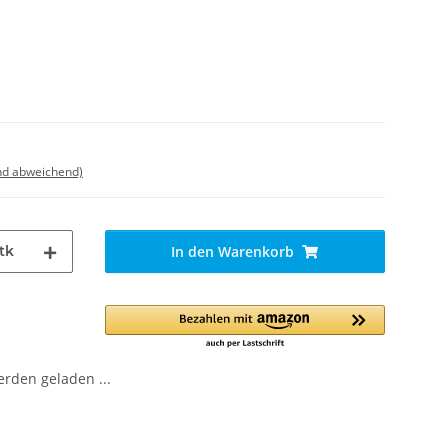
nd abweichend)
tk
In den Warenkorb
den geladen ...