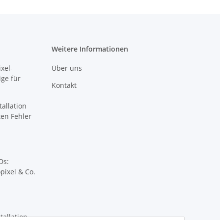
Weitere Informationen
xel-
Über uns
ige für
Kontakt
tallation
sten Fehler
Ds:
pixel & Co.
tallation