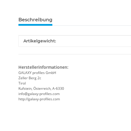
Beschreibung
Produkteigenschaft
Wert
Artikelgewicht:
Herstellerinformationen:
GALAXY profiles GmbH
Zeller Berg 2c
Tirol
Kufstein, Österreich, A-6330
info@galaxy-profiles.com
http://galaxy-profiles.com