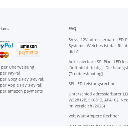
rten:
FAQ
5V vs. 12V adressierbare LED-Pi
Systeme: Welches ist das Richt
dich?
Adressierbare SPI Pixel LED Ins
e per Überweisung
läuft nicht richtig - Die häufig
per PayPal
[Troubleshooting]
per Google Pay (PayPal)
SPI LED Leistungsrechner
er Apple Pay (PayPal)
per amazon payments
Unterschied adressierbarer LE
WS2812B, SK6812, APA102, Neo
im Vergleich (2026)
Volt Watt Ampere Rechner
Was muss ich bei einer LED Ins