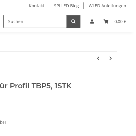
Kontakt
SPI LED Blog
WLED Anleitungen
ofile
Services
Zubehör
0,00 €
r Profil TBP5, 1STK
mbH