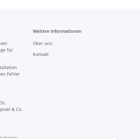
Weitere Informationen
xel-
Über uns
ige für
Kontakt
tallation
sten Fehler
Ds:
pixel & Co.
tallation