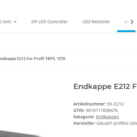
D Sets
SPI LED Controller
LED Netzteile
Alu-Pr
ndkappe E212 Für Profil TBP5, 1STK
Endkappe E212 Fü
Artikelnummer:
EK-E212
GTIN:
9010111008476
Kategorie:
Endkappen
Hersteller:
GALAXY profiles G