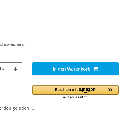
nd abweichend)
tk
In den Warenkorb
den geladen ...