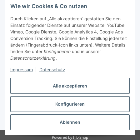
Wie wir Cookies & Co nutzen
Durch Klicken auf „Alle akzeptieren“ gestatten Sie den
Einsatz folgender Dienste auf unserer Website: YouTube,
-
Vorkasse per Überweisung
Vimeo, Google Dienste, Google Analytics 4, Google Ads
-
Zahlung per PayPal
Conversion Tracking. Sie können die Einstellung jederzeit
-
Zahlung per Google Pay (PayPal)
ändern (Fingerabdruck-Icon links unten). Weitere Details
-
Zahlung per Apple Pay (PayPal)
finden Sie unter
Konfigurieren
und in unserer
-
Zahlung per amazon payments
Datenschutzerklärung
.
FAQ
Impressum
|
Datenschutz
Alle akzeptieren
Weitere Informationen
Konfigurieren
Vertrag widerrufen
* Alle Preise inkl. gesetzlicher USt., zzgl.
Versand
Ablehnen
Powered by
JTL-Shop