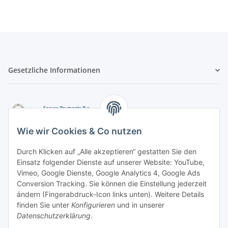
Gesetzliche Informationen
Wie wir Cookies & Co nutzen
Durch Klicken auf „Alle akzeptieren“ gestatten Sie den
Einsatz folgender Dienste auf unserer Website: YouTube,
-
Vorkasse per Überweisung
Vimeo, Google Dienste, Google Analytics 4, Google Ads
-
Zahlung per PayPal
Conversion Tracking. Sie können die Einstellung jederzeit
-
Zahlung per Google Pay (PayPal)
ändern (Fingerabdruck-Icon links unten). Weitere Details
-
Zahlung per Apple Pay (PayPal)
finden Sie unter
Konfigurieren
und in unserer
-
Zahlung per amazon payments
Datenschutzerklärung
.