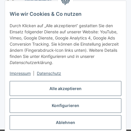
Wie wir Cookies & Co nutzen
Durch Klicken auf „Alle akzeptieren“ gestatten Sie den
Einsatz folgender Dienste auf unserer Website: YouTube,
-
Vorkasse per Überweisung
Vimeo, Google Dienste, Google Analytics 4, Google Ads
-
Zahlung per PayPal
Conversion Tracking. Sie können die Einstellung jederzeit
-
Zahlung per Google Pay (PayPal)
ändern (Fingerabdruck-Icon links unten). Weitere Details
-
Zahlung per Apple Pay (PayPal)
finden Sie unter
Konfigurieren
und in unserer
-
Zahlung per amazon payments
Datenschutzerklärung
.
FAQ
Impressum
|
Datenschutz
Alle akzeptieren
Weitere Informationen
Konfigurieren
Vertrag widerrufen
* Alle Preise inkl. gesetzlicher USt., zzgl.
Versand
Ablehnen