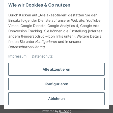
Wie wir Cookies & Co nutzen
Durch Klicken auf „Alle akzeptieren“ gestatten Sie den
Einsatz folgender Dienste auf unserer Website: YouTube,
-
Vorkasse per Überweisung
Vimeo, Google Dienste, Google Analytics 4, Google Ads
-
Zahlung per PayPal
Conversion Tracking. Sie können die Einstellung jederzeit
-
Zahlung per Google Pay (PayPal)
ändern (Fingerabdruck-Icon links unten). Weitere Details
-
Zahlung per Apple Pay (PayPal)
finden Sie unter
Konfigurieren
und in unserer
-
Zahlung per amazon payments
Datenschutzerklärung
.
FAQ
Impressum
|
Datenschutz
Alle akzeptieren
Weitere Informationen
Konfigurieren
Vertrag widerrufen
* Alle Preise inkl. gesetzlicher USt., zzgl.
Versand
Ablehnen
Powered by
JTL-Shop