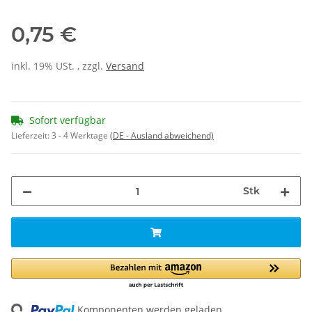
0,75 €
inkl. 19% USt. , zzgl.
Versand
Sofort verfügbar
Lieferzeit:
3 - 4 Werktage
(DE - Ausland abweichend)
Stk
ng...
Komponenten werden geladen ...