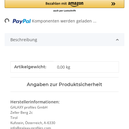
ng...
Komponenten werden geladen ...
Beschreibung
Produkteigenschaft
Wert
Artikelgewicht:
0,00
kg
Angaben zur Produktsicherheit
Herstellerinformationen:
GALAXY profiles GmbH
Zeller Berg 2c
Tirol
Kufstein, Österreich, A-6330
info@galaxy-profiles.com