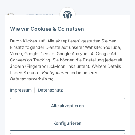
Wie wir Cookies & Co nutzen
Durch Klicken auf „Alle akzeptieren“ gestatten Sie den
Einsatz folgender Dienste auf unserer Website: YouTube,
-
Vorkasse per Überweisung
Vimeo, Google Dienste, Google Analytics 4, Google Ads
-
Zahlung per PayPal
Conversion Tracking. Sie können die Einstellung jederzeit
-
Zahlung per Google Pay (PayPal)
ändern (Fingerabdruck-Icon links unten). Weitere Details
-
Zahlung per Apple Pay (PayPal)
finden Sie unter
Konfigurieren
und in unserer
-
Zahlung per amazon payments
Datenschutzerklärung
.
FAQ
Impressum
|
Datenschutz
Alle akzeptieren
Weitere Informationen
Konfigurieren
Vertrag widerrufen