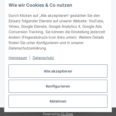
Wie wir Cookies & Co nutzen
Durch Klicken auf „Alle akzeptieren“ gestatten Sie den
Einsatz folgender Dienste auf unserer Website: YouTube,
-
Vorkasse per Überweisung
Vimeo, Google Dienste, Google Analytics 4, Google Ads
-
Zahlung per PayPal
Conversion Tracking. Sie können die Einstellung jederzeit
-
Zahlung per Google Pay (PayPal)
ändern (Fingerabdruck-Icon links unten). Weitere Details
-
Zahlung per Apple Pay (PayPal)
finden Sie unter
Konfigurieren
und in unserer
-
Zahlung per amazon payments
Datenschutzerklärung
.
FAQ
Impressum
|
Datenschutz
Alle akzeptieren
Weitere Informationen
Konfigurieren
Vertrag widerrufen
* Alle Preise inkl. gesetzlicher USt., zzgl.
Versand
Ablehnen
Powered by
JTL-Shop