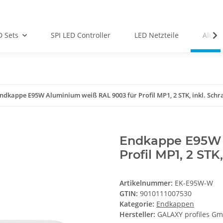
D Sets
SPI LED Controller
LED Netzteile
Alu-Pr
ndkappe E95W Aluminium weiß RAL 9003 für Profil MP1, 2 STK, inkl. Sch
Endkappe E95W 
Profil MP1, 2 STK
Artikelnummer:
EK-E95W-W
GTIN:
9010111007530
Kategorie:
Endkappen
Hersteller:
GALAXY profiles G