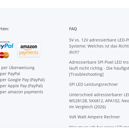
rten:
FAQ
5V vs. 12V adressierbare LED-Pi
Systeme: Welches ist das Richt
dich?
Adressierbare SPI Pixel LED Ins
e per Überweisung
läuft nicht richtig - Die häufig
per PayPal
[Troubleshooting]
per Google Pay (PayPal)
SPI LED Leistungsrechner
er Apple Pay (PayPal)
per amazon payments
Unterschied adressierbarer LE
WS2812B, SK6812, APA102, Neo
im Vergleich (2026)
Volt Watt Ampere Rechner
Was muss ich bei einer LED Ins