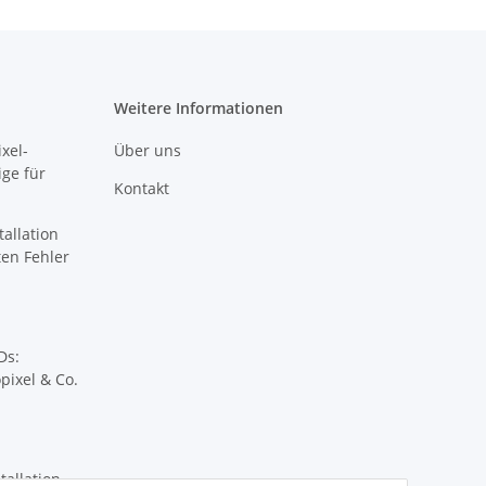
Weitere Informationen
xel-
Über uns
ige für
Kontakt
tallation
sten Fehler
Ds:
pixel & Co.
tallation