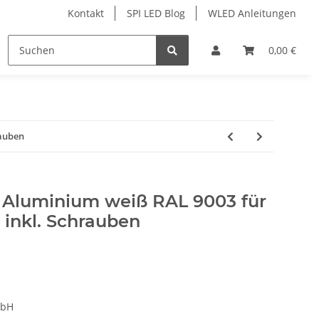
Kontakt
SPI LED Blog
WLED Anleitungen
ofile
Services
Zubehör
0,00 €
rauben
Aluminium weiß RAL 9003 für
, inkl. Schrauben
mbH