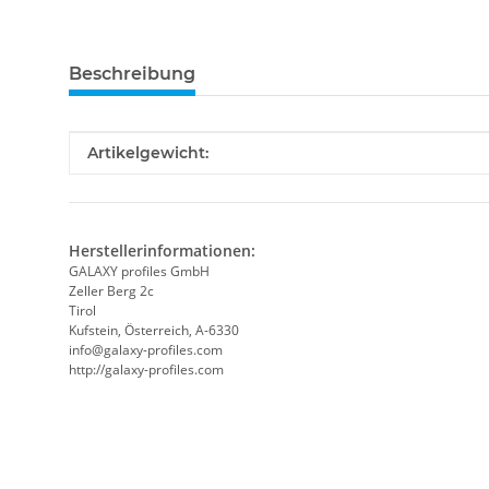
Beschreibung
Produkteigenschaft
Wert
Artikelgewicht:
Herstellerinformationen:
GALAXY profiles GmbH
Zeller Berg 2c
Tirol
Kufstein, Österreich, A-6330
info@galaxy-profiles.com
http://galaxy-profiles.com