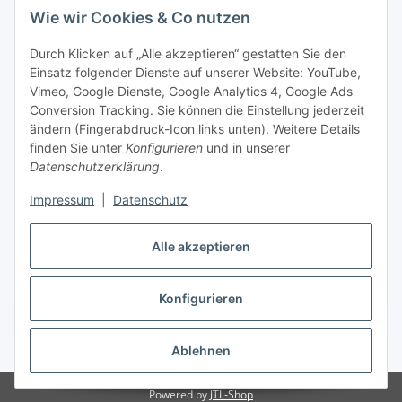
Wie wir Cookies & Co nutzen
Durch Klicken auf „Alle akzeptieren“ gestatten Sie den
Einsatz folgender Dienste auf unserer Website: YouTube,
-
Vorkasse per Überweisung
Vimeo, Google Dienste, Google Analytics 4, Google Ads
-
Zahlung per PayPal
Conversion Tracking. Sie können die Einstellung jederzeit
-
Zahlung per Google Pay (PayPal)
ändern (Fingerabdruck-Icon links unten). Weitere Details
-
Zahlung per Apple Pay (PayPal)
finden Sie unter
Konfigurieren
und in unserer
-
Zahlung per amazon payments
Datenschutzerklärung
.
FAQ
Impressum
|
Datenschutz
Alle akzeptieren
Weitere Informationen
Konfigurieren
Vertrag widerrufen
* Alle Preise inkl. gesetzlicher USt., zzgl.
Versand
Ablehnen
Powered by
JTL-Shop