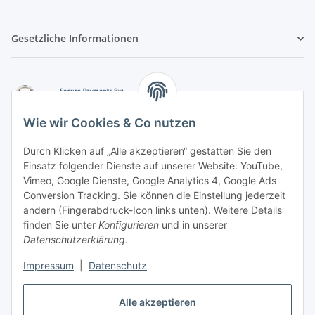
Gesetzliche Informationen
Wie wir Cookies & Co nutzen
Durch Klicken auf „Alle akzeptieren“ gestatten Sie den
Einsatz folgender Dienste auf unserer Website: YouTube,
-
Vorkasse per Überweisung
Vimeo, Google Dienste, Google Analytics 4, Google Ads
-
Zahlung per PayPal
Conversion Tracking. Sie können die Einstellung jederzeit
-
Zahlung per Google Pay (PayPal)
ändern (Fingerabdruck-Icon links unten). Weitere Details
-
Zahlung per Apple Pay (PayPal)
finden Sie unter
Konfigurieren
und in unserer
-
Zahlung per amazon payments
Datenschutzerklärung
.
FAQ
Impressum
|
Datenschutz
Alle akzeptieren
Weitere Informationen