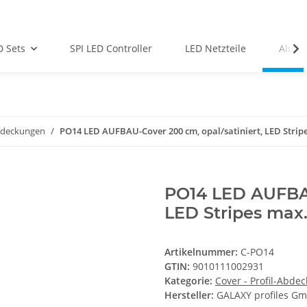
D Sets
SPI LED Controller
LED Netzteile
Alu-Pr
Abdeckungen
PO14 LED AUFBAU-Cover 200 cm, opal/satiniert, LED Stri
PO14 LED AUFBAU
LED Stripes max
Artikelnummer:
C-PO14
GTIN:
9010111002931
Kategorie:
Cover - Profil-Abde
Hersteller:
GALAXY profiles G