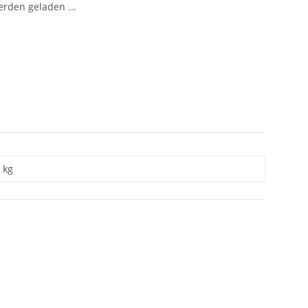
den geladen ...
kg