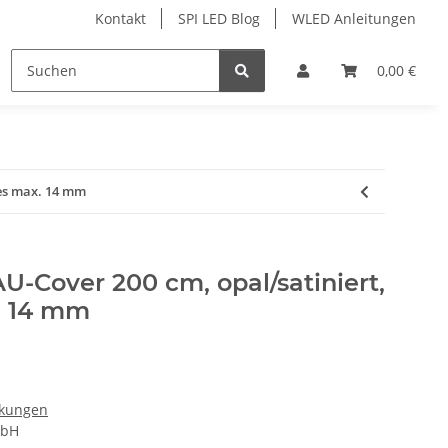
Kontakt
SPI LED Blog
WLED Anleitungen
ofile
Services
Zubehör
0,00 €
pes max. 14 mm
-Cover 200 cm, opal/satiniert,
. 14 mm
ckungen
mbH