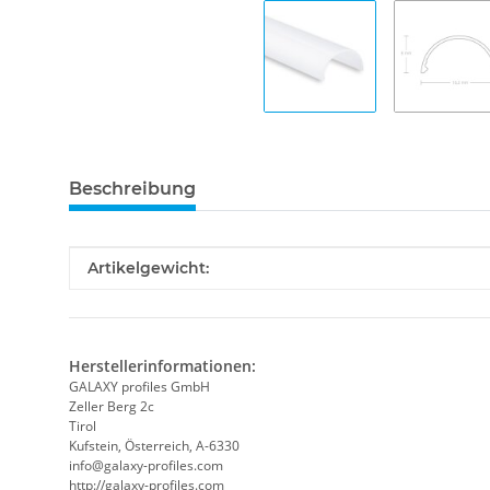
Beschreibung
Produkteigenschaft
Wert
Artikelgewicht:
Herstellerinformationen:
GALAXY profiles GmbH
Zeller Berg 2c
Tirol
Kufstein, Österreich, A-6330
info@galaxy-profiles.com
http://galaxy-profiles.com