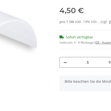
4,50 €
pro 1 Stk
inkl. 19% USt. , zzgl.
V
Sofort verfügbar
Lieferzeit:
3 - 4 Werktage
(DE - Ausla
S
x
Bitte beachten Sie die Min
Loading...