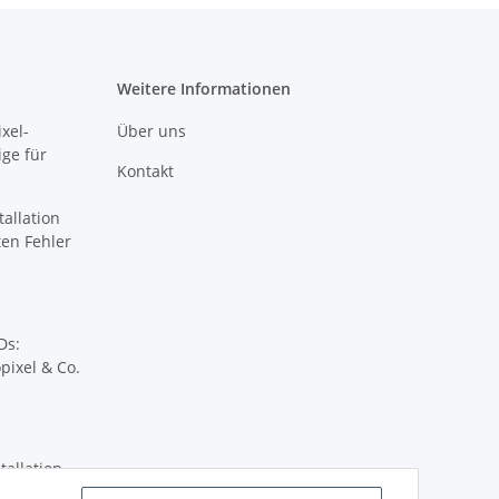
Weitere Informationen
xel-
Über uns
ige für
Kontakt
tallation
sten Fehler
Ds:
pixel & Co.
tallation