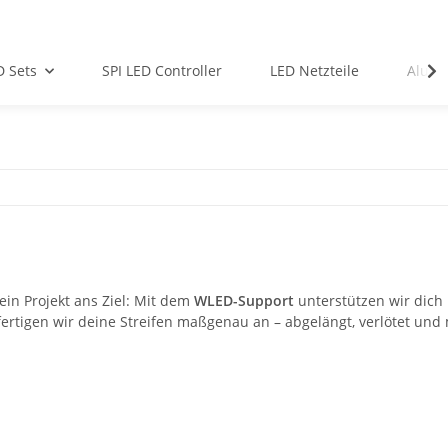
D Sets
SPI LED Controller
LED Netzteile
Alu-Pr
in Projekt ans Ziel: Mit dem
WLED-Support
unterstützen wir dich 
fertigen wir deine Streifen maßgenau an – abgelängt, verlötet und 