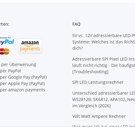
rten:
FAQ
5V vs. 12V adressierbare LED-Pi
Systeme: Welches ist das Richt
dich?
Adressierbare SPI Pixel LED Ins
e per Überweisung
läuft nicht richtig - Die häufig
per PayPal
[Troubleshooting]
per Google Pay (PayPal)
SPI LED Leistungsrechner
er Apple Pay (PayPal)
per amazon payments
Unterschied adressierbarer LE
WS2812B, SK6812, APA102, Neo
im Vergleich (2026)
Volt Watt Ampere Rechner
Was muss ich bei einer LED Ins
beachten?