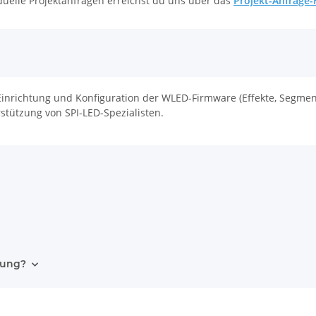
iduelle Projektanfragen erreichst du uns über das
Projekt-Anfrage-
nrichtung und Konfiguration der WLED-Firmware (Effekte, Segmen
stützung von SPI-LED-Spezialisten.
dung?