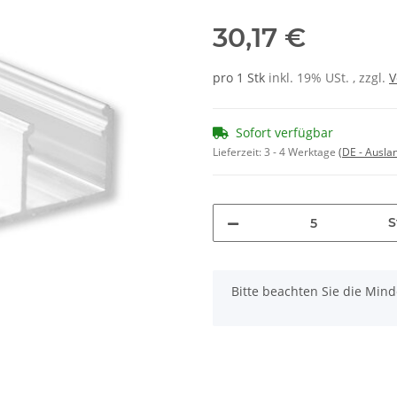
30,17 €
pro 1 Stk
inkl. 19% USt. , zzgl.
V
Sofort verfügbar
Lieferzeit:
3 - 4 Werktage
(DE - Ausla
S
x
Bitte beachten Sie die Min
Loading...