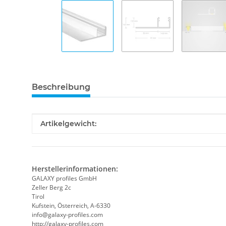
Beschreibung
Produkteigenschaft
Wert
Artikelgewicht:
Herstellerinformationen:
GALAXY profiles GmbH
Zeller Berg 2c
Tirol
Kufstein, Österreich, A-6330
info@galaxy-profiles.com
http://galaxy-profiles.com