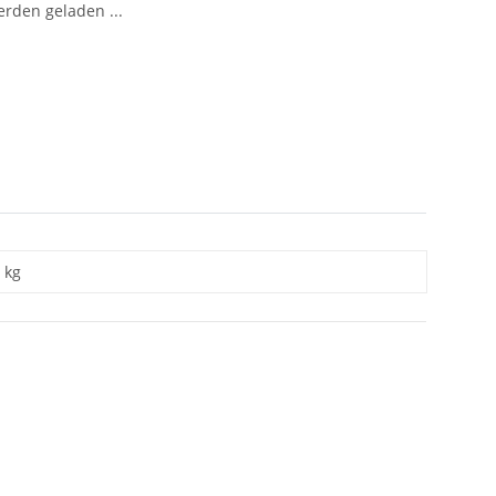
den geladen ...
kg