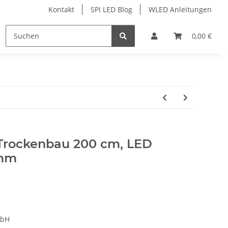
Kontakt
SPI LED Blog
WLED Anleitungen
ofile
Services
Zubehör
0,00 €
 Trockenbau 200 cm, LED
 mm
mbH