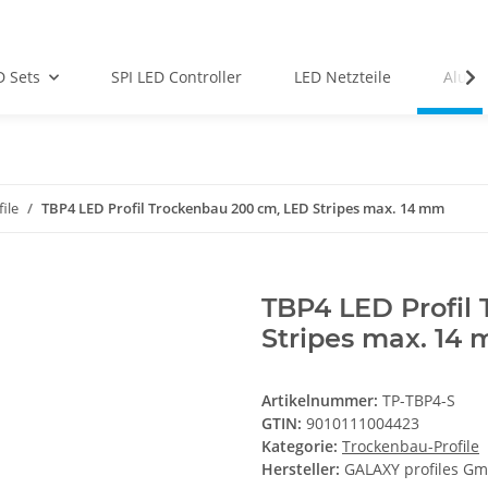
D Sets
SPI LED Controller
LED Netzteile
Alu-Pr
ile
TBP4 LED Profil Trockenbau 200 cm, LED Stripes max. 14 mm
TBP4 LED Profil
Stripes max. 14
Artikelnummer:
TP-TBP4-S
GTIN:
9010111004423
Kategorie:
Trockenbau-Profile
Hersteller:
GALAXY profiles G