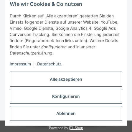
Wie wir Cookies & Co nutzen
Durch Klicken auf „Alle akzeptieren“ gestatten Sie den
Einsatz folgender Dienste auf unserer Website: YouTube,
-
Vorkasse per Überweisung
Vimeo, Google Dienste, Google Analytics 4, Google Ads
-
Zahlung per PayPal
Conversion Tracking. Sie können die Einstellung jederzeit
-
Zahlung per Google Pay (PayPal)
ändern (Fingerabdruck-Icon links unten). Weitere Details
-
Zahlung per Apple Pay (PayPal)
finden Sie unter
Konfigurieren
und in unserer
-
Zahlung per amazon payments
Datenschutzerklärung
.
FAQ
Impressum
|
Datenschutz
Alle akzeptieren
Weitere Informationen
Konfigurieren
Vertrag widerrufen
* Alle Preise inkl. gesetzlicher USt., zzgl.
Versand
Ablehnen
Powered by
JTL-Shop