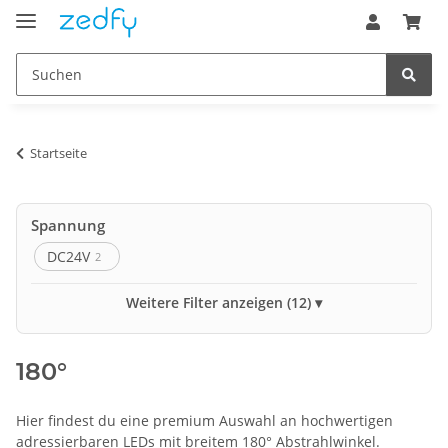
Startseite
Spannung
DC24V
2
Led pro Meter
Weitere Filter anzeigen (12)
576
1
180°
Schutzart
IP20
IP65
2
2
Hier findest du eine premium Auswahl an hochwertigen
Farbraum
adressierbaren LEDs mit breitem 180° Abstrahlwinkel.