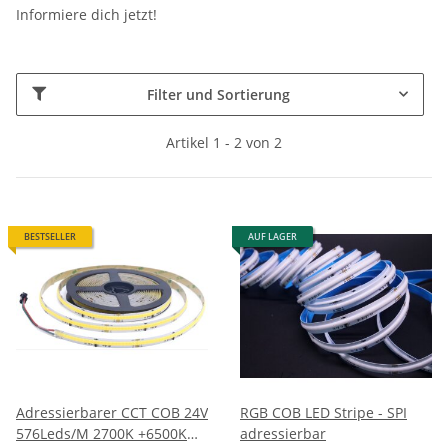
Informiere dich jetzt!
CCT
RGB
Abstrahlwinkel
Filter und Sortierung
180°
2
Artikel 1 - 2 von 2
IC Typ
WS2811
2
Watt pro Meter
BESTSELLER
AUF LAGER
12W
14W
1
1
LED Art
LED COB
2
Stripe Breite
10mm
2
Adressierbarer CCT COB 24V
RGB COB LED Stripe - SPI
576Leds/M 2700K +6500K
adressierbar
Länge pro Verkaufseinheit