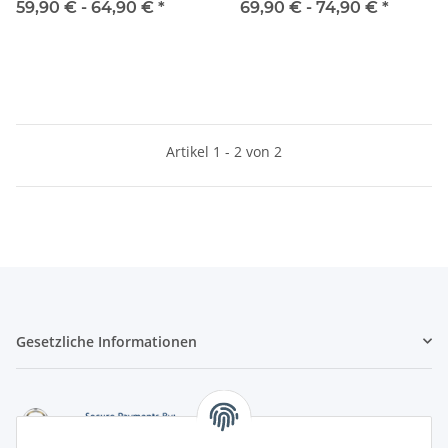
14W 5 Meter
59,90 € -
64,90 €
*
69,90 € -
74,90 €
*
5 Meter
2
LEDs pro IC
24
1
Kürzbar alle
Artikel 1 - 2 von 2
100mm
41,67mm
1
1
ICs pro Meter
10
24
1
1
Gesetzliche Informationen