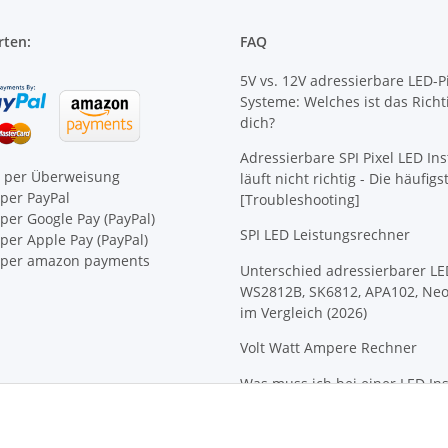
rten:
FAQ
5V vs. 12V adressierbare LED-Pi
Systeme: Welches ist das Richt
dich?
Adressierbare SPI Pixel LED Ins
e per Überweisung
läuft nicht richtig - Die häufig
per PayPal
[Troubleshooting]
per Google Pay (PayPal)
SPI LED Leistungsrechner
er Apple Pay (PayPal)
per amazon payments
Unterschied adressierbarer LE
WS2812B, SK6812, APA102, Neo
im Vergleich (2026)
Volt Watt Ampere Rechner
Was muss ich bei einer LED Ins
beachten?