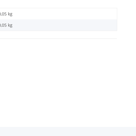
0,05 kg
0,05
kg