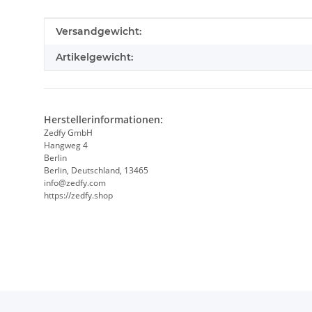
Produkteigenschaft
Wert
Versandgewicht:
Artikelgewicht:
Herstellerinformationen:
Zedfy GmbH
Hangweg 4
Berlin
Berlin, Deutschland, 13465
info@zedfy.com
https://zedfy.shop