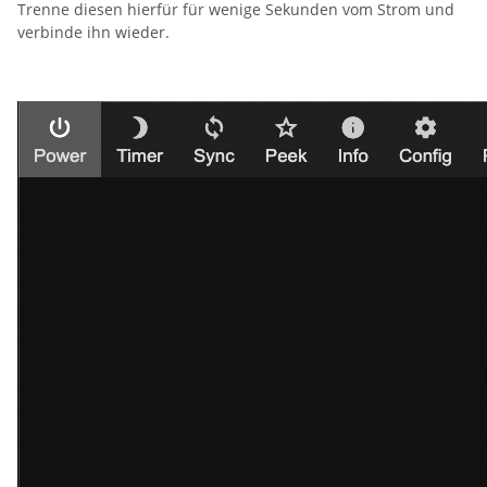
Trenne diesen hierfür für wenige Sekunden vom Strom und
verbinde ihn wieder.