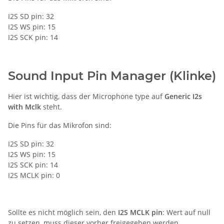
I2S SD pin: 32
I2S WS pin: 15
I2S SCK pin: 14
Sound Input Pin Manager (Klinke)
Hier ist wichtig, dass der Microphone type auf
Generic I2s
with Mclk
steht.
Die Pins für das Mikrofon sind:
I2S SD pin: 32
I2S WS pin: 15
I2S SCK pin: 14
I2S MCLK pin: 0
Sollte es nicht möglich sein, den
I2S MCLK pin
: Wert auf null
zu setzen, muss dieser vorher freigegeben werden.