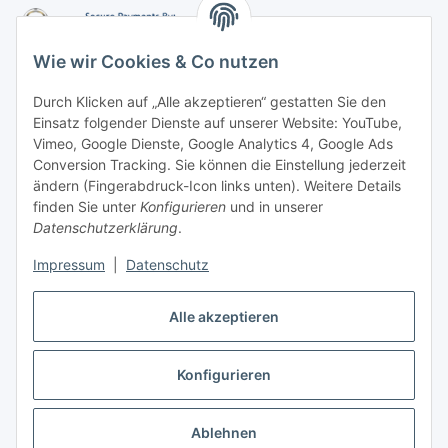
Wie wir Cookies & Co nutzen
Durch Klicken auf „Alle akzeptieren“ gestatten Sie den
Einsatz folgender Dienste auf unserer Website: YouTube,
-
Vorkasse per Überweisung
Vimeo, Google Dienste, Google Analytics 4, Google Ads
-
Zahlung per PayPal
Conversion Tracking. Sie können die Einstellung jederzeit
-
Zahlung per Google Pay (PayPal)
ändern (Fingerabdruck-Icon links unten). Weitere Details
-
Zahlung per Apple Pay (PayPal)
finden Sie unter
Konfigurieren
und in unserer
-
Zahlung per amazon payments
Datenschutzerklärung
.
FAQ
Impressum
|
Datenschutz
Weitere Informationen
Alle akzeptieren
Konfigurieren
Vertrag widerrufen
* Alle Preise inkl. gesetzlicher USt., zzgl.
Versand
Ablehnen