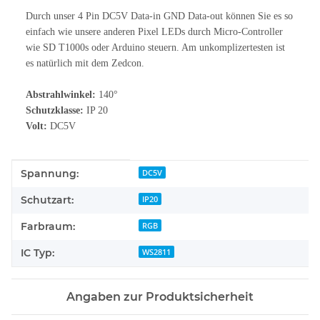
Durch unser 4 Pin DC5V Data-in GND Data-out können Sie es so
einfach wie unsere anderen Pixel LEDs durch Micro-Controller
wie SD T1000s oder Arduino steuern. Am unkomplizertesten ist
es natürlich mit dem Zedcon.
Abstrahlwinkel:
140°
Schutzklasse:
IP 20
Volt:
DC5V
Produkteigenschaft
Wert
Spannung:
DC5V
Schutzart:
IP20
Farbraum:
RGB
IC Typ:
WS2811
Angaben zur Produktsicherheit