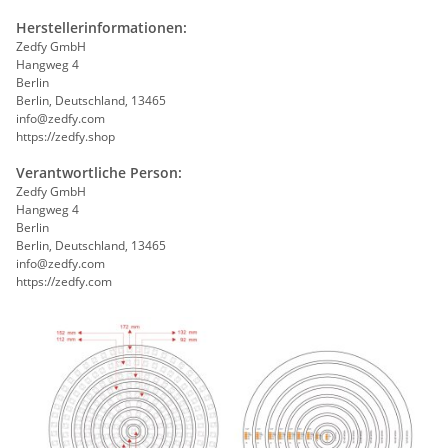
Herstellerinformationen:
Zedfy GmbH
Hangweg 4
Berlin
Berlin, Deutschland, 13465
info@zedfy.com
https://zedfy.shop
Verantwortliche Person:
Zedfy GmbH
Hangweg 4
Berlin
Berlin, Deutschland, 13465
info@zedfy.com
https://zedfy.com