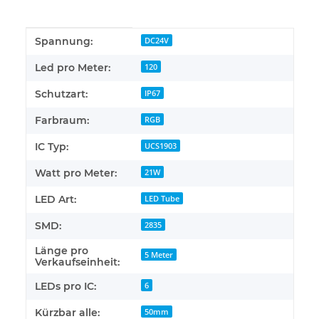
Produkteigenschaft
Wert
Spannung:
DC24V
Led pro Meter:
120
Schutzart:
IP67
Farbraum:
RGB
IC Typ:
UCS1903
Watt pro Meter:
21W
LED Art:
LED Tube
SMD:
2835
Länge pro
5 Meter
Verkaufseinheit:
LEDs pro IC:
6
Kürzbar alle:
50mm