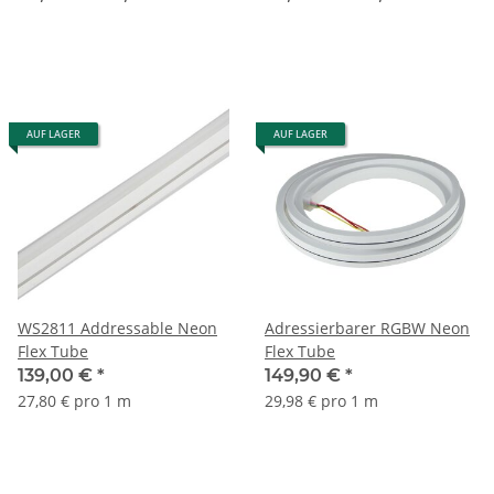
27W/M,White PCB,
HC2812/60pcs/M,12V
5000*12mm IP20
AUF LAGER
AUF LAGER
WS2811 Addressable Neon
Adressierbarer RGBW Neon
Flex Tube
Flex Tube
139,00 €
*
149,90 €
*
27,80 € pro 1 m
29,98 € pro 1 m