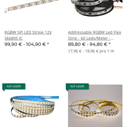
RGBW SPI LED Stripe 12V
Addressable RGBW Led Flex
Sk6805 IC
Strip - 60 Leds/Meter -
DC12V - 5 Meter Typ
99,90 € -
104,90 €
*
89,80 € -
94,80 €
*
UCS2904 - WS2812b
17,96 € - 18,96 € pro 1 m
Kompatibel
AUF LAGER
AUF LAGER