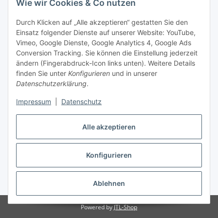
Wie wir Cookies & Co nutzen
Durch Klicken auf „Alle akzeptieren“ gestatten Sie den
Einsatz folgender Dienste auf unserer Website: YouTube,
-
Vorkasse per Überweisung
Vimeo, Google Dienste, Google Analytics 4, Google Ads
-
Zahlung per PayPal
Conversion Tracking. Sie können die Einstellung jederzeit
-
Zahlung per Google Pay (PayPal)
ändern (Fingerabdruck-Icon links unten). Weitere Details
-
Zahlung per Apple Pay (PayPal)
finden Sie unter
Konfigurieren
und in unserer
-
Zahlung per amazon payments
Datenschutzerklärung
.
FAQ
Impressum
|
Datenschutz
Alle akzeptieren
Weitere Informationen
Konfigurieren
Vertrag widerrufen
* Alle Preise inkl. gesetzlicher USt., zzgl.
Versand
Ablehnen
Powered by
JTL-Shop