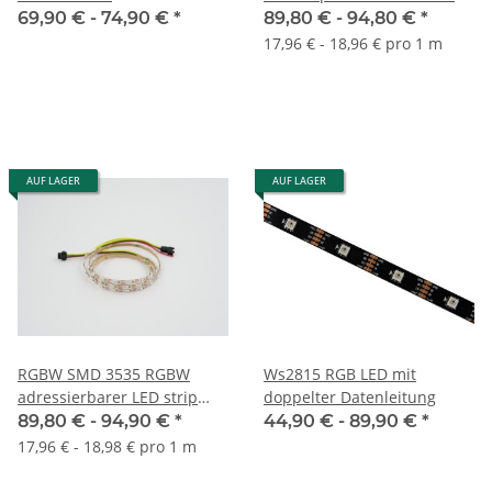
- 5 Meter
69,90 € -
74,90 €
*
89,80 € -
94,80 €
*
17,96 € - 18,96 € pro 1 m
AUF LAGER
AUF LAGER
RGBW SMD 3535 RGBW
Ws2815 RGB LED mit
adressierbarer LED strip
doppelter Datenleitung
60LEDs/Meter
89,80 € -
94,90 €
*
44,90 € -
89,90 €
*
17,96 € - 18,98 € pro 1 m