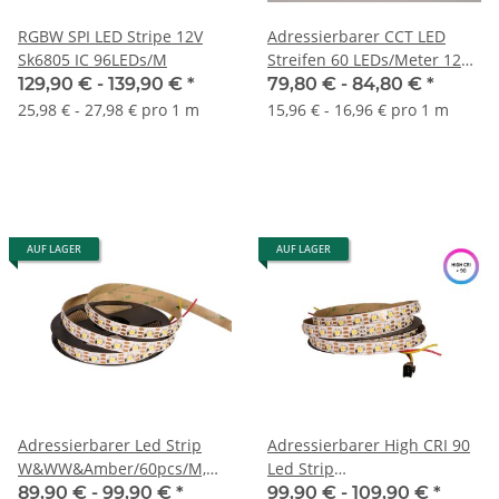
RGBW SPI LED Stripe 12V
Adressierbarer CCT LED
Sk6805 IC 96LEDs/M
Streifen 60 LEDs/Meter 12V
Warmweiß / Kaltweiß
129,90 € -
139,90 €
*
79,80 € -
84,80 €
*
25,98 € - 27,98 € pro 1 m
15,96 € - 16,96 € pro 1 m
AUF LAGER
AUF LAGER
Adressierbarer Led Strip
Adressierbarer High CRI 90
W&WW&Amber/60pcs/M,
Led Strip
SK6812/60pcs/M,12V,
W&WW&Amber/60pcs/M,
89,90 € -
99,90 €
*
99,90 € -
109,90 €
*