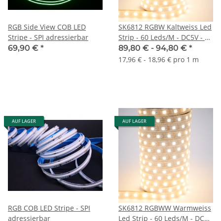
RGB Side View COB LED
SK6812 RGBW Kaltweiss Led
Stripe - SPI adressierbar
Strip - 60 Leds/M - DC5V - 5
Meter
69,90 €
*
89,80 € -
94,80 €
*
17,96 € - 18,96 € pro 1 m
AUF LAGER
AUF LAGER
RGB COB LED Stripe - SPI
SK6812 RGBWW Warmweiss
adressierbar
Led Strip - 60 Leds/M - DC5V