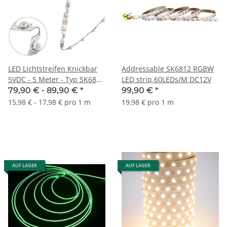
LED Lichtstreifen Knickbar
Addressable SK6812 RGBW
5VDC - 5 Meter - Typ SK6812
LED strip 60LEDs/M DC12V
digital addressable
79,90 € -
89,90 €
*
99,90 €
*
15,98 € - 17,98 € pro 1 m
19,98 € pro 1 m
AUF LAGER
AUF LAGER