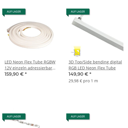
AUF LAGER
AUF LAGER
LED Neon Flex Tube RGBW
3D Top/Side bending digital
12V einzeln adressierbar
RGB LED Neon Flex Tube
Sk6812 IP65
159,90 €
*
149,90 €
*
29,98 € pro 1 m
AUF LAGER
AUF LAGER