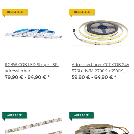
BESTSELLER
BESTSELLER
RGBW COB LED Stripe - SPI
Adressierbarer CCT COB 24V
adressierbar
576Leds/M 2700K +6500K
14W 5 Meter
79,90 € -
84,90 €
*
59,90 € -
64,90 €
*
AUF LAGER
AUF LAGER