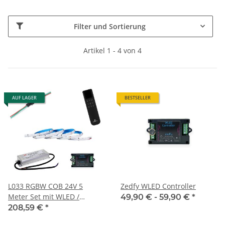
Abstrahlwinkel
120°
1
Filter und Sortierung
IC Typ
Artikel 1 - 4 von 4
WS2811
WS2814
SK6805
1
2
1
Watt pro Meter
14W
24W
1
2
AUF LAGER
BESTSELLER
LED Art
LED Streifen
LED COB
1
2
Licht zur Musik
Ja
1
Pixel Anzahl
L033 RGBW COB 24V 5
Zedfy WLED Controller
Meter Set mit WLED /
49,90 € -
59,90 €
*
1024
1
Netzteil / Fernbedienung
208,59 €
*
und Stecker
Ausgänge