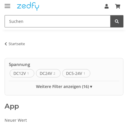
Startseite
Spannung
DC12V
DC24V
DC5-24V
1
2
1
Schutzart
Weitere Filter anzeigen (16)
IP20
3
App
Farbraum
Neuer Wert
RGBW