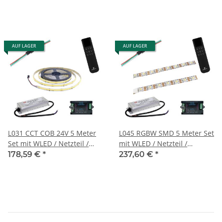
4
1
Steuerung
App
Fernbedienung
PC
WLED
AUF LAGER
AUF LAGER
4
3
1
1
Stripe Breite
10mm
2
LEDs pro IC
1
1
L031 CCT COB 24V 5 Meter
L045 RGBW SMD 5 Meter Set
Kürzbar alle
Set mit WLED / Netzteil /
mit WLED / Netzteil /
16mm
83.33mm
71mm
1
1
1
Fernbedienung und Stecker
Fernbedienung und Stecker
178,59 €
*
237,60 €
*
ICs pro Meter
14
60
1
1
Kelvin