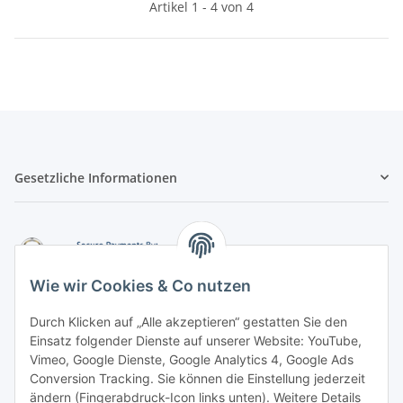
3000K
1
Artikel 1 - 4 von 4
Länge
500 cm
3
Gesetzliche Informationen
Wie wir Cookies & Co nutzen
Durch Klicken auf „Alle akzeptieren“ gestatten Sie den
Einsatz folgender Dienste auf unserer Website: YouTube,
-
Vorkasse per Überweisung
Vimeo, Google Dienste, Google Analytics 4, Google Ads
-
Zahlung per PayPal
Conversion Tracking. Sie können die Einstellung jederzeit
-
Zahlung per Google Pay (PayPal)
ändern (Fingerabdruck-Icon links unten). Weitere Details