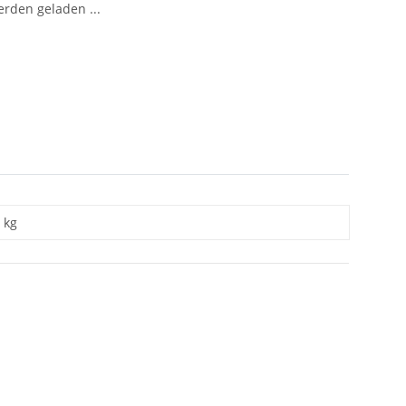
den geladen ...
kg