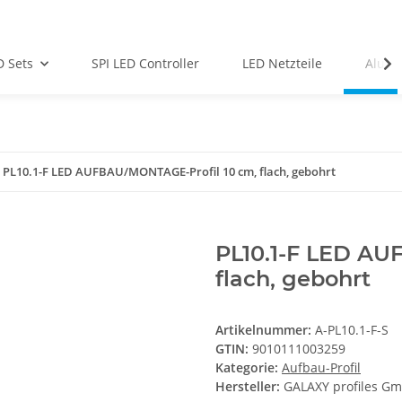
D Sets
SPI LED Controller
LED Netzteile
Alu-Pr
PL10.1-F LED AUFBAU/MONTAGE-Profil 10 cm, flach, gebohrt
PL10.1-F LED AU
flach, gebohrt
Artikelnummer:
A-PL10.1-F-S
GTIN:
9010111003259
Kategorie:
Aufbau-Profil
Hersteller:
GALAXY profiles G