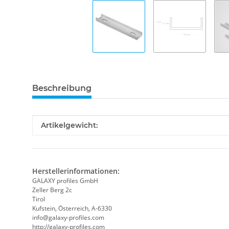
Beschreibung
Produkteigenschaft
Wert
Artikelgewicht:
Herstellerinformationen:
GALAXY profiles GmbH
Zeller Berg 2c
Tirol
Kufstein, Österreich, A-6330
info@galaxy-profiles.com
http://galaxy-profiles.com