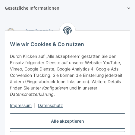
Gesetzliche Informationen
Wie wir Cookies & Co nutzen
Durch Klicken auf „Alle akzeptieren“ gestatten Sie den
Einsatz folgender Dienste auf unserer Website: YouTube,
-
Vorkasse per Überweisung
Vimeo, Google Dienste, Google Analytics 4, Google Ads
-
Zahlung per PayPal
Conversion Tracking. Sie können die Einstellung jederzeit
-
Zahlung per Google Pay (PayPal)
ändern (Fingerabdruck-Icon links unten). Weitere Details
-
Zahlung per Apple Pay (PayPal)
finden Sie unter
Konfigurieren
und in unserer
-
Zahlung per amazon payments
Datenschutzerklärung
.
FAQ
Impressum
|
Datenschutz
Alle akzeptieren
Weitere Informationen