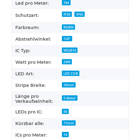
Led pro Meter:
784
IP20
IP65
Schutzart:
Farbraum:
RGBW
Abstrahlwinkel:
120°
IC Typ:
WS2814
Watt pro Meter:
24W
LED Art:
LED COB
Stripe Breite:
10mm
Länge pro
5 Meter
Verkaufseinheit:
LEDs pro IC:
56
Kürzbar alle:
71mm
ICs pro Meter:
14