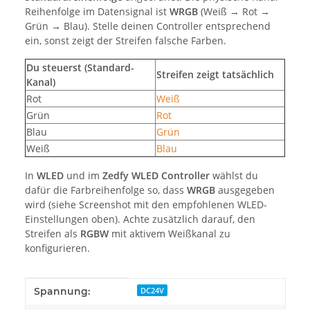
Reihenfolge im Datensignal ist
WRGB
(Weiß → Rot →
Grün → Blau). Stelle deinen Controller entsprechend
ein, sonst zeigt der Streifen falsche Farben.
Du steuerst (Standard-
Streifen zeigt tatsächlich
Kanal)
Rot
Weiß
Grün
Rot
Blau
Grün
Weiß
Blau
In
WLED
und im
Zedfy WLED Controller
wählst du
dafür die Farbreihenfolge so, dass
WRGB
ausgegeben
wird (siehe Screenshot mit den empfohlenen WLED-
Einstellungen oben). Achte zusätzlich darauf, den
Streifen als
RGBW
mit aktivem Weißkanal zu
konfigurieren.
Produkteigenschaft
Wert
Spannung:
DC24V