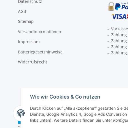
Datenschutz
AGB
Sitemap
-
Vorkass
Versandinformationen
-
Zahlung 
-
Zahlung 
Impressum
-
Zahlung p
Batteriegesetzhinweise
-
Zahlung 
Widerrufsrecht
Wie wir Cookies & Co nutzen
Durch Klicken auf „Alle akzeptieren“ gestatten Sie 
Dienste, Google Analytics 4, Google Ads Conversion 
Vertrag widerrufen
links unten). Weitere Details finden Sie unter
Konfigu
* Alle Preise inkl. gesetzlicher USt., zzgl.
Versand