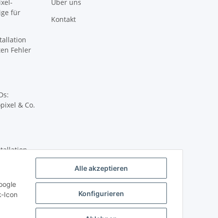
xel-
Über uns
ige für
Kontakt
tallation
sten Fehler
Ds:
pixel & Co.
tallation
Alle akzeptieren
oogle
Konfigurieren
k-Icon