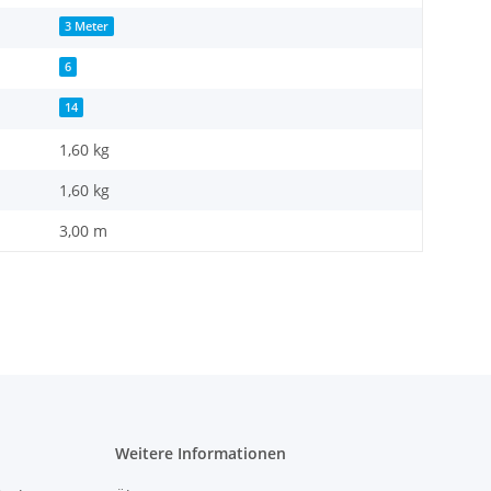
3 Meter
6
14
1,60 kg
1,60
kg
3,00 m
Weitere Informationen