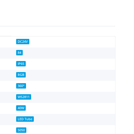
DC24V
84
IP65
RGB
360°
WS2811
40W
LED Tube
5050