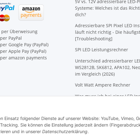
5V vs. 12V adressierbare LED-Pi
Systeme: Welches ist das Richt
dich?
Adressierbare SPI Pixel LED Ins
e per Überweisung
läuft nicht richtig - Die häufig
per PayPal
[Troubleshooting]
per Google Pay (PayPal)
SPI LED Leistungsrechner
er Apple Pay (PayPal)
per amazon payments
Unterschied adressierbarer LE
WS2812B, SK6812, APA102, Neo
im Vergleich (2026)
Volt Watt Ampere Rechner
Was muss ich bei einer LED Ins
beachten?
den Einsatz folgender Dienste auf unserer Website: YouTube, Vimeo, G
Tracking. Sie können die Einstellung jederzeit ändern (Fingerabdruc
rieren
und in unserer
Datenschutzerklärung
.