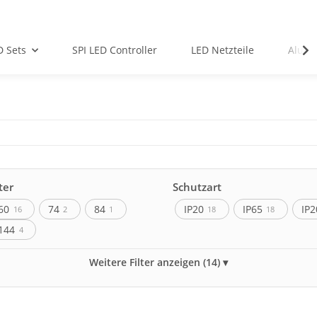
D Sets
SPI LED Controller
LED Netzteile
Alu-Pr
ter
Schutzart
60
74
84
IP20
IP65
IP2
16
2
1
18
18
144
4
Watt pro Meter
Weitere Filter anzeigen (14)
WS2812B
12W
14W
20W
2
5
5
SK6805
32W
27W
34W
2
3
2