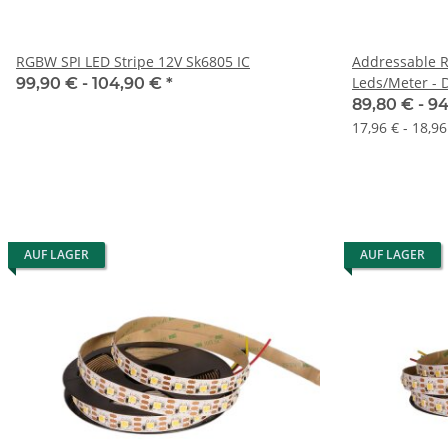
RGBW SPI LED Stripe 12V Sk6805 IC
Addressable R
Leds/Meter - 
99,90 € -
104,90 €
*
WS2812b Komp
89,80 € -
94
17,96 € - 18,9
AUF LAGER
AUF LAGER