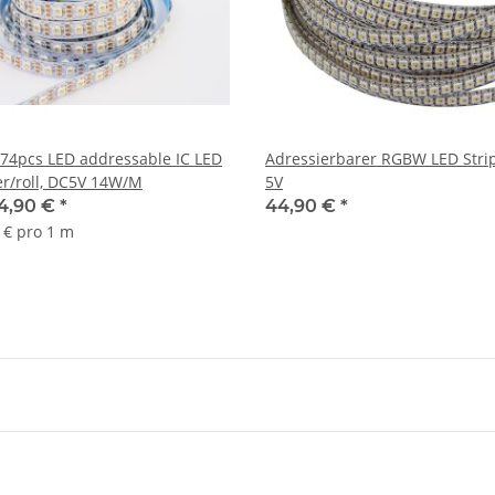
74pcs LED addressable IC LED
Adressierbarer RGBW LED Stri
er/roll, DC5V 14W/M
5V
4,90 €
*
44,90 €
*
8 € pro 1 m