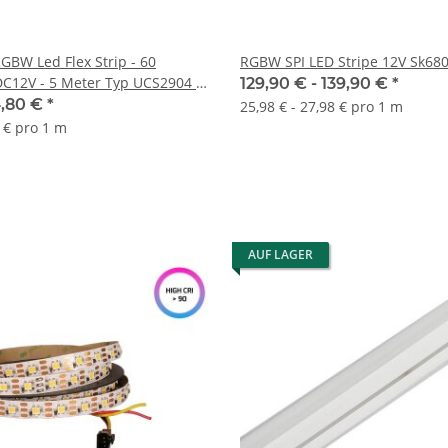
GBW Led Flex Strip - 60
RGBW SPI LED Stripe 12V Sk68
DC12V - 5 Meter Typ UCS2904 -
129,90 € -
139,90 €
*
atibel
,80 €
*
25,98 € - 27,98 € pro 1 m
6 € pro 1 m
AUF LAGER