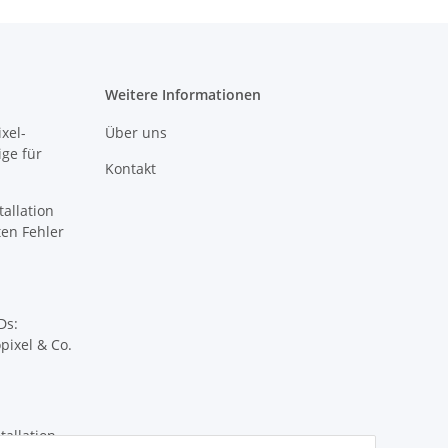
Weitere Informationen
xel-
Über uns
ige für
Kontakt
tallation
sten Fehler
Ds:
pixel & Co.
tallation