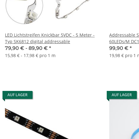
LED Lichtstreifen Knickbar 5VDC - 5 Meter -
Addressable 
Typ SK6812 digital addressable
60LEDs/M DC
79,90 € -
89,90 €
*
99,90 €
*
15,98 € - 17,98 € pro 1 m
19,98 € pro 1
AUF LAGER
AUF LAGER