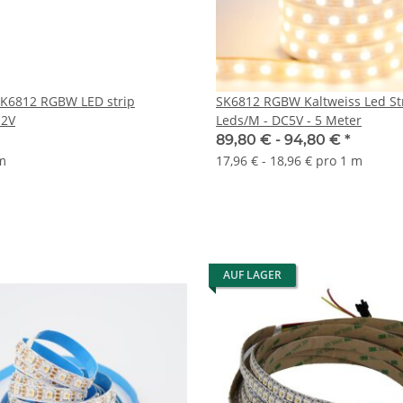
SK6812 RGBW LED strip
SK6812 RGBW Kaltweiss Led Str
12V
Leds/M - DC5V - 5 Meter
89,80 € -
94,80 €
*
 m
17,96 € - 18,96 € pro 1 m
AUF LAGER