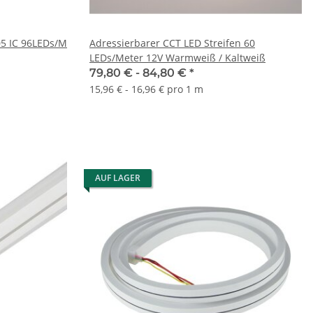
05 IC 96LEDs/M
Adressierbarer CCT LED Streifen 60
LEDs/Meter 12V Warmweiß / Kaltweiß
79,80 € -
84,80 €
*
15,96 € - 16,96 € pro 1 m
AUF LAGER