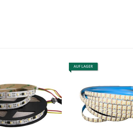
UCS2904
6W
9W
18W
2
1
1
1
UCS1903
24W
1
1
TM1804
1
Stripe Breite
8mm
10mm
1
10
14mm
16mm
8
1
e
ICs pro Meter
AUF LAGER
50mm
33mm
14
20
24
6
1
1
5
1
13,4mm
74
96
144
2
2
1
2
50 mm
80 mm
1
1