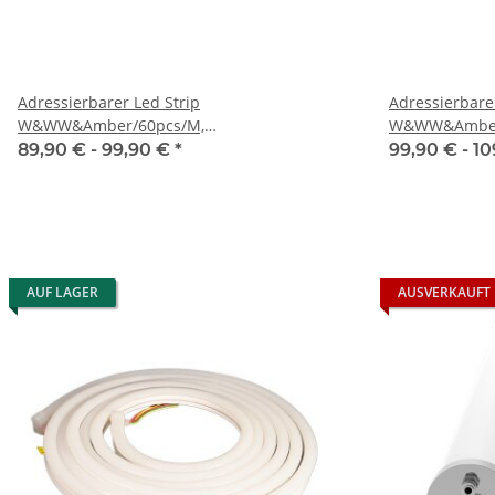
Adressierbarer Led Strip
Adressierbarer
W&WW&Amber/60pcs/M,
W&WW&Amber
SK6812/60pcs/M,12V, 27W/M,White PCB,
HC2812/60pcs
89,90 € -
99,90 €
*
99,90 € -
10
5000*12mm IP20
AUF LAGER
AUSVERKAUFT