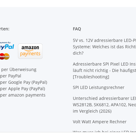
rten:
FAQ
5V vs. 12V adressierbare LED-Pi
Systeme: Welches ist das Richt
dich?
Adressierbare SPI Pixel LED Ins
e per Überweisung
läuft nicht richtig - Die häufig
per PayPal
[Troubleshooting]
per Google Pay (PayPal)
SPI LED Leistungsrechner
er Apple Pay (PayPal)
per amazon payments
Unterschied adressierbarer LE
WS2812B, SK6812, APA102, Neo
im Vergleich (2026)
Volt Watt Ampere Rechner
Was muss ich bei einer LED Ins