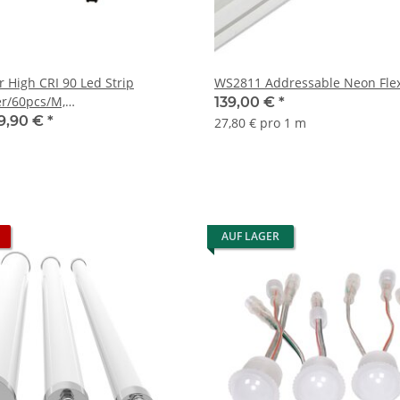
 High CRI 90 Led Strip
WS2811 Addressable Neon Fle
/60pcs/M,
139,00 €
*
/M,12V
9,90 €
*
27,80 € pro 1 m
AUF LAGER