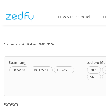
SPI LEDs & Leuchtmittel
LE
Startseite
Artikel mit SMD: 5050
Spannung
Led pro Me
DC5V
DC12V
DC24V
30
10
14
1
1
96
1
Abstrahlwinkel
IC Typ
120°
360°
WS2811
16
2
4
WS2815
1
5050