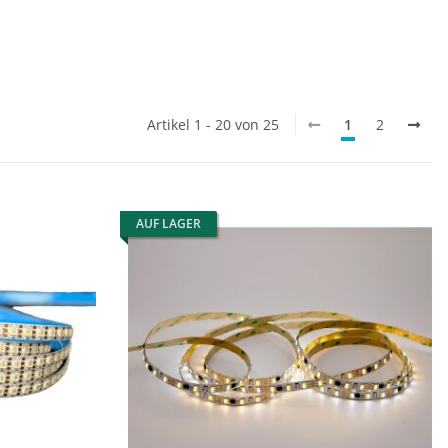
Länge pro Verkaufseinheit
Artikel 1 - 20 von 25
1
2
12mm
1 Meter
3 Meter
9
3
1
5 Meter
20
Kelvin
AUF LAGER
60
3000K
6500K
10
8
1