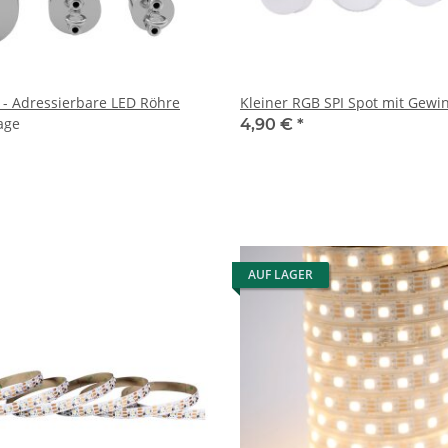
 - Adressierbare LED Röhre
Kleiner RGB SPI Spot mit Gewi
age
4,90 €
*
AUF LAGER