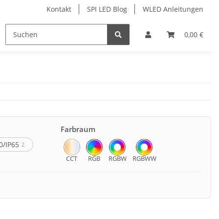
Kontakt
SPI LED Blog
WLED Anleitungen
ofile
Services
Zubehör
0,00 €
Farbraum
0/IP65
2
CCT
RGB
RGBW
RGBWW
Watt
0,72
4
1
2