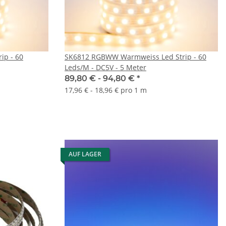
ip - 60
SK6812 RGBWW Warmweiss Led Strip - 60
Leds/M - DC5V - 5 Meter
89,80 € -
94,80 €
*
17,96 € - 18,96 € pro 1 m
AUF LAGER