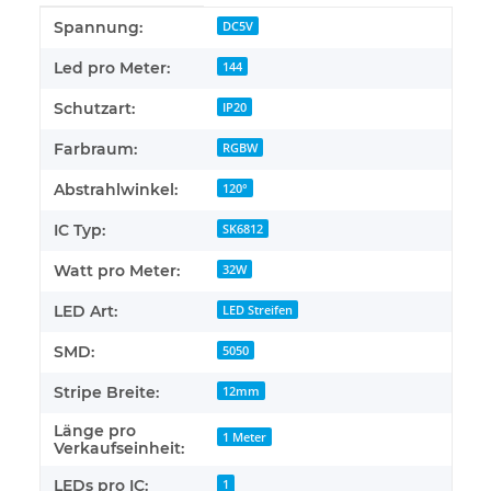
Produkteigenschaft
Wert
Spannung:
DC5V
Led pro Meter:
144
Schutzart:
IP20
Farbraum:
RGBW
Abstrahlwinkel:
120°
IC Typ:
SK6812
Watt pro Meter:
32W
LED Art:
LED Streifen
SMD:
5050
Stripe Breite:
12mm
Länge pro
1 Meter
Verkaufseinheit:
LEDs pro IC:
1