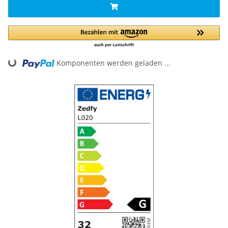
ing...
Komponenten werden geladen ...