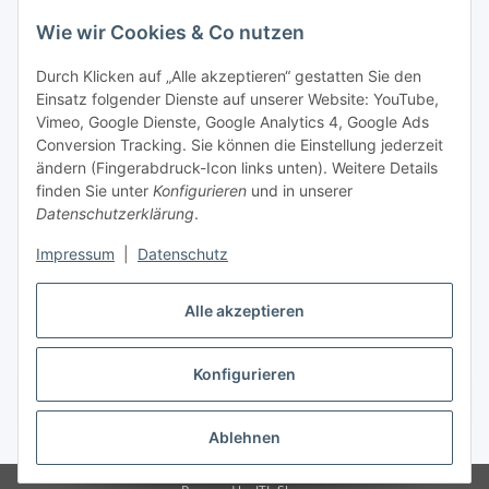
Wie wir Cookies & Co nutzen
Durch Klicken auf „Alle akzeptieren“ gestatten Sie den
Einsatz folgender Dienste auf unserer Website: YouTube,
-
Vorkasse per Überweisung
Vimeo, Google Dienste, Google Analytics 4, Google Ads
-
Zahlung per PayPal
Conversion Tracking. Sie können die Einstellung jederzeit
-
Zahlung per Google Pay (PayPal)
ändern (Fingerabdruck-Icon links unten). Weitere Details
-
Zahlung per Apple Pay (PayPal)
finden Sie unter
Konfigurieren
und in unserer
-
Zahlung per amazon payments
Datenschutzerklärung
.
FAQ
Impressum
|
Datenschutz
Weitere Informationen
Alle akzeptieren
Konfigurieren
Vertrag widerrufen
* Alle Preise inkl. gesetzlicher USt., zzgl.
Versand
Ablehnen