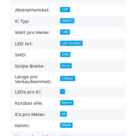
Abstrahlwinkel:
120°
IC Typ:
SK6812
Watt pro Meter:
14W
LED Art:
LED Streifen
SMD:
5050
Stripe Breite:
8mm
Länge pro
5 Meter
Verkaufseinheit:
LEDs pro IC:
1
Kürzbar alle:
50mm
ICs pro Meter:
60
Kelvin:
3000K