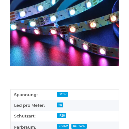
Produkteigenschaft
Wert
Spannung:
DC5V
Led pro Meter:
60
Schutzart:
IP20
RGBW
RGBWW
Farbraum: