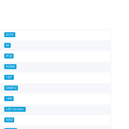
DC5V
60
IP20
RGBW
120°
SK6812
14W
LED Streifen
5050