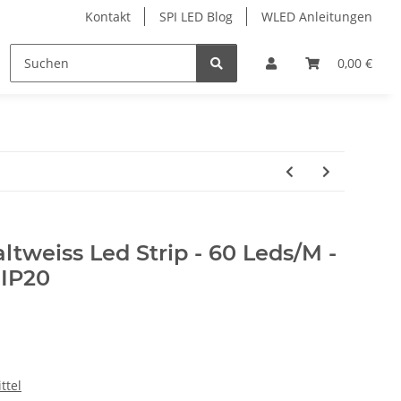
Kontakt
SPI LED Blog
WLED Anleitungen
ofile
Services
Zubehör
0,00 €
weiss Led Strip - 60 Leds/M -
 IP20
ttel