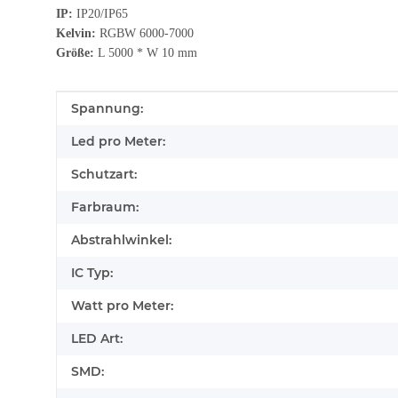
IP:
IP20/IP65
Kelvin:
RGBW 6000-7000
Größe:
L 5000 * W 10 mm
Produkteigenschaft
Wert
Spannung:
Led pro Meter:
Schutzart:
Farbraum:
Abstrahlwinkel:
IC Typ:
Watt pro Meter:
LED Art:
SMD: