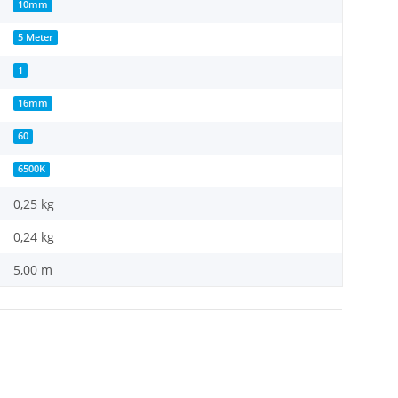
10mm
5 Meter
1
16mm
60
6500K
0,25 kg
0,24
kg
5,00 m