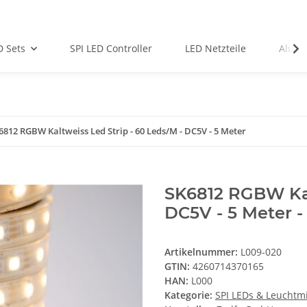
D Sets
SPI LED Controller
LED Netzteile
Alu-Pr
6812 RGBW Kaltweiss Led Strip - 60 Leds/M - DC5V - 5 Meter
SK6812 RGBW Kalt
DC5V - 5 Meter -
Artikelnummer:
L009-020
GTIN:
4260714370165
HAN:
L000
Kategorie:
SPI LEDs & Leuchtmi