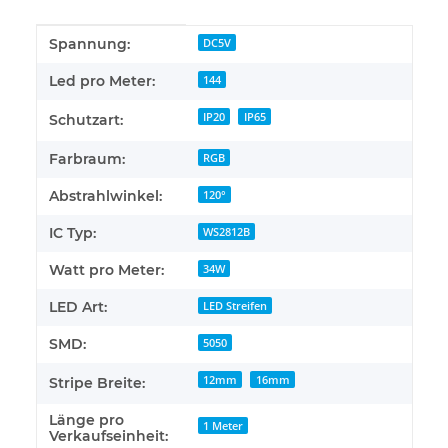
Produkteigenschaft
Wert
Spannung:
DC5V
Led pro Meter:
144
IP20
IP65
Schutzart:
Farbraum:
RGB
Abstrahlwinkel:
120°
IC Typ:
WS2812B
Watt pro Meter:
34W
LED Art:
LED Streifen
SMD:
5050
12mm
16mm
Stripe Breite:
Länge pro
1 Meter
Verkaufseinheit: