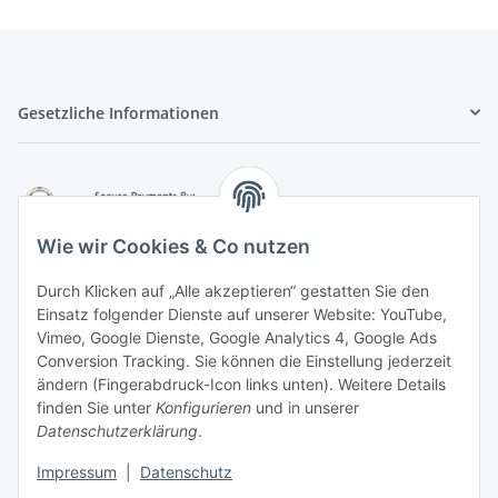
Gesetzliche Informationen
Wie wir Cookies & Co nutzen
Durch Klicken auf „Alle akzeptieren“ gestatten Sie den
Einsatz folgender Dienste auf unserer Website: YouTube,
-
Vorkasse per Überweisung
Vimeo, Google Dienste, Google Analytics 4, Google Ads
-
Zahlung per PayPal
Conversion Tracking. Sie können die Einstellung jederzeit
-
Zahlung per Google Pay (PayPal)
ändern (Fingerabdruck-Icon links unten). Weitere Details
-
Zahlung per Apple Pay (PayPal)
finden Sie unter
Konfigurieren
und in unserer
-
Zahlung per amazon payments
Datenschutzerklärung
.
FAQ
Impressum
|
Datenschutz