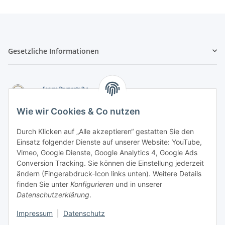
Gesetzliche Informationen
Wie wir Cookies & Co nutzen
Durch Klicken auf „Alle akzeptieren“ gestatten Sie den
Einsatz folgender Dienste auf unserer Website: YouTube,
-
Vorkasse per Überweisung
Vimeo, Google Dienste, Google Analytics 4, Google Ads
-
Zahlung per PayPal
Conversion Tracking. Sie können die Einstellung jederzeit
-
Zahlung per Google Pay (PayPal)
ändern (Fingerabdruck-Icon links unten). Weitere Details
-
Zahlung per Apple Pay (PayPal)
finden Sie unter
Konfigurieren
und in unserer
-
Zahlung per amazon payments
Datenschutzerklärung
.
FAQ
Impressum
|
Datenschutz