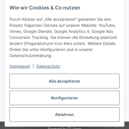
Wie wir Cookies & Co nutzen
Durch Klicken auf „Alle akzeptieren“ gestatten Sie den
Einsatz folgender Dienste auf unserer Website: YouTube,
-
Vorkasse per Überweisung
Vimeo, Google Dienste, Google Analytics 4, Google Ads
-
Zahlung per PayPal
Conversion Tracking. Sie können die Einstellung jederzeit
-
Zahlung per Google Pay (PayPal)
ändern (Fingerabdruck-Icon links unten). Weitere Details
-
Zahlung per Apple Pay (PayPal)
finden Sie unter
Konfigurieren
und in unserer
-
Zahlung per amazon payments
Datenschutzerklärung
.
FAQ
Impressum
|
Datenschutz
Alle akzeptieren
Weitere Informationen
Konfigurieren
Vertrag widerrufen
* Alle Preise inkl. gesetzlicher USt., zzgl.
Versand
Ablehnen
Powered by
JTL-Shop