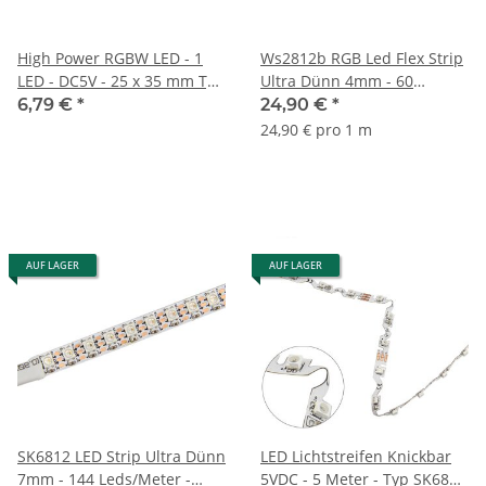
High Power RGBW LED - 1
Ws2812b RGB Led Flex Strip
LED - DC5V - 25 x 35 mm Typ
Ultra Dünn 4mm - 60
SM16714 IC Adressierbar
Leds/Meter - DC5V - 1 Meter
6,79 €
*
24,90 €
*
24,90 € pro 1 m
AUF LAGER
AUF LAGER
SK6812 LED Strip Ultra Dünn
LED Lichtstreifen Knickbar
7mm - 144 Leds/Meter -
5VDC - 5 Meter - Typ SK6812