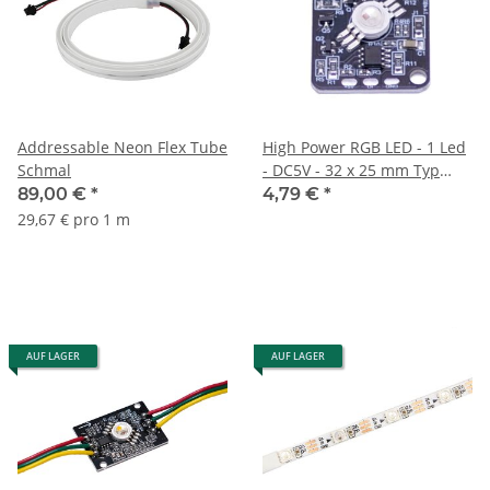
Addressable Neon Flex Tube
High Power RGB LED - 1 Led
Schmal
- DC5V - 32 x 25 mm Typ
WS2811 IC Adressierbar
89,00 €
*
4,79 €
*
29,67 € pro 1 m
AUF LAGER
AUF LAGER