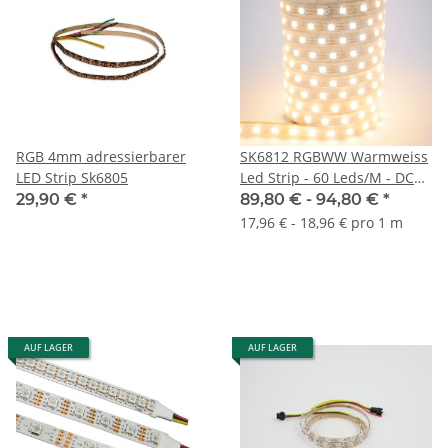
RGB 4mm adressierbarer
SK6812 RGBWW Warmweiss
LED Strip Sk6805
Led Strip - 60 Leds/M - DC5V
- 5 Meter
29,90 €
*
89,80 € -
94,80 €
*
17,96 € - 18,96 € pro 1 m
AUF LAGER
AUF LAGER