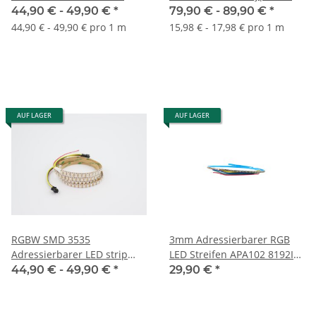
DC5V - 1 Meter
digital addressable
44,90 € -
49,90 €
*
79,90 € -
89,90 €
*
44,90 € - 49,90 € pro 1 m
15,98 € - 17,98 € pro 1 m
AUF LAGER
AUF LAGER
RGBW SMD 3535
3mm Adressierbarer RGB
Adressierbarer LED strip
LED Streifen APA102 8192IC
144 LEDs/Meter
- IP20
44,90 € -
49,90 €
*
29,90 €
*