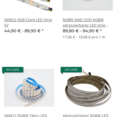
Sk9822 RGB Clock LED Strip
RGBW SMD 3535 RGBW
5V
adressierbarer LED strip
60LEDs/Meter
44,90 € -
89,90 €
*
89,80 € -
94,90 €
*
17,96 € - 18,98 € pro 1 m
AUF LAGER
AUF LAGER
Sk6812 RGBW 74pcs LED
Adressierbarer RGBW LED