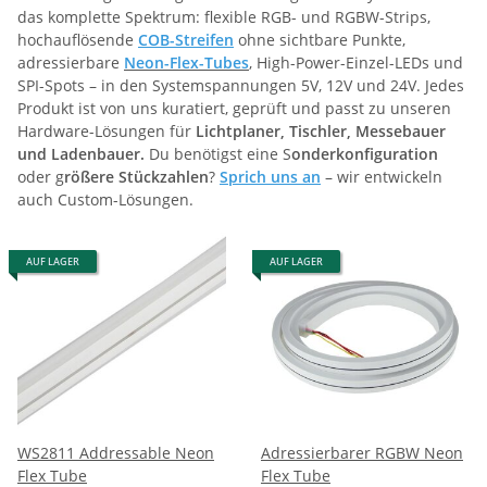
SMD
das komplette Spektrum: flexible RGB- und RGBW-Strips,
hochauflösende
COB-Streifen
ohne sichtbare Punkte,
2835
3535
5050
3
1
5
adressierbare
Neon-Flex-Tubes
, High-Power-Einzel-LEDs und
SPI-Spots – in den Systemspannungen 5V, 12V und 24V. Jedes
Stripe Breite
Produkt ist von uns kuratiert, geprüft und passt zu unseren
6mm
1
Hardware-Lösungen für
Lichtplaner, Tischler, Messebauer
und Ladenbauer.
Du benötigst eine S
onderkonfiguration
Länge pro Verkaufseinheit
oder g
rößere Stückzahlen
?
Sprich uns an
– wir entwickeln
3 Meter
5 Meter
2,5 Meter
auch Custom-Lösungen.
3
5
1
LEDs pro IC
AUF LAGER
AUF LAGER
1
3
6
2
2
6
Kürzbar alle
16mm
50mm
31,25mm
71mm
1
4
1
1
ICs pro Meter
14
20
24
60
96
2
5
1
1
1
WS2811 Addressable Neon
Adressierbarer RGBW Neon
Kelvin
Flex Tube
Flex Tube