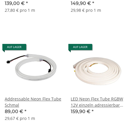
139,00 €
*
149,90 €
*
3000K
1
27,80 € pro 1 m
29,98 € pro 1 m
Länge
103 cm
1
Breite
40 mm
50 mm
80 mm
1
1
1
AUF LAGER
AUF LAGER
Addressable Neon Flex Tube
LED Neon Flex Tube RGBW
Schmal
12V einzeln adressierbar
Sk6812 IP65
89,00 €
*
159,90 €
*
29,67 € pro 1 m