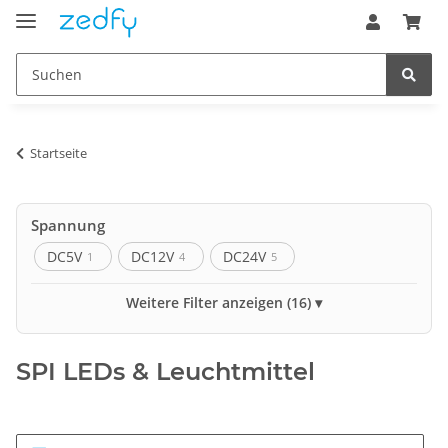
Startseite
Spannung
DC5V
DC12V
DC24V
1
4
5
Led pro Meter
Weitere Filter anzeigen (16)
60
84
96
120
144
3
2
1
3
1
SPI LEDs & Leuchtmittel
Schutzart
IP20
IP65
IP67
1
7
2
Farbraum