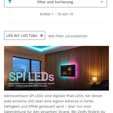
Filter und Sortierung
RGB
RGBW
Artikel 1 - 10 von 10
Abstrahlwinkel
120°
360°
1
3
LED Art: LED Tube
Alle Filter zurücksetzen
IC Typ
WS2811
WS2812B
SK6812
2
1
1
UCS2904
UCS1904
UCS1903
2
1
1
TM1934
TM1804
1
1
Watt pro Meter
10W
12W
19W
20W
1
1
1
2
21W
32W
40W
2
1
2
Adressierbare SPI-LEDs sind digitale Pixel-LEDs, bei denen
LED Art
jede einzelne LED über eine eigene Adresse in Farbe,
LED Tube
10
Helligkeit und Effekt gesteuert wird – über nur eine
Datenleitung für den gesamten Strang. Bei Zedfy findest du