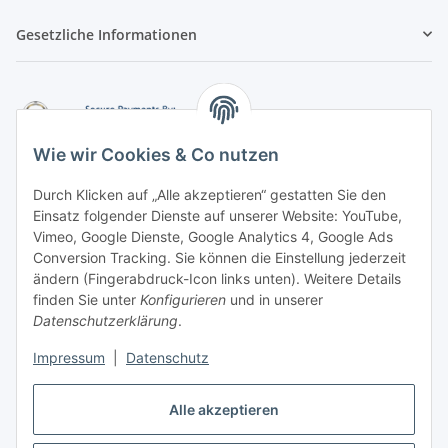
Gesetzliche Informationen
Wie wir Cookies & Co nutzen
Durch Klicken auf „Alle akzeptieren“ gestatten Sie den
Einsatz folgender Dienste auf unserer Website: YouTube,
-
Vorkasse per Überweisung
Vimeo, Google Dienste, Google Analytics 4, Google Ads
-
Zahlung per PayPal
Conversion Tracking. Sie können die Einstellung jederzeit
-
Zahlung per Google Pay (PayPal)
ändern (Fingerabdruck-Icon links unten). Weitere Details
-
Zahlung per Apple Pay (PayPal)
finden Sie unter
Konfigurieren
und in unserer
-
Zahlung per amazon payments
Datenschutzerklärung
.
FAQ
Impressum
|
Datenschutz
Weitere Informationen
Alle akzeptieren