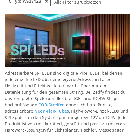
IC Typ: WS2812B
Alle Filter zurücksetzen
Adressierbare SPI-LEDs sind digitale Pixel-LEDs, bei denen
jede einzelne LED über eine eigene Adresse in Farbe,
Helligkeit und Effekt gesteuert wird – über nur eine
Datenleitung für den gesamten Strang. Bei Zedfy findest du
das komplette Spektrum: flexible RGB- und RGBW-Strips,
hochauflösende
COB-Streifen
ohne sichtbare Punkte,
adressierbare
Neon-Flex-Tubes
, High-Power-Einzel-LEDs und
SPI-Spots – in den Systemspannungen 5V, 12V und 24V. Jedes
Produkt ist von uns kuratiert, geprüft und passt zu unseren
Hardware-Lösungen für
Lichtplaner, Tischler, Messebauer