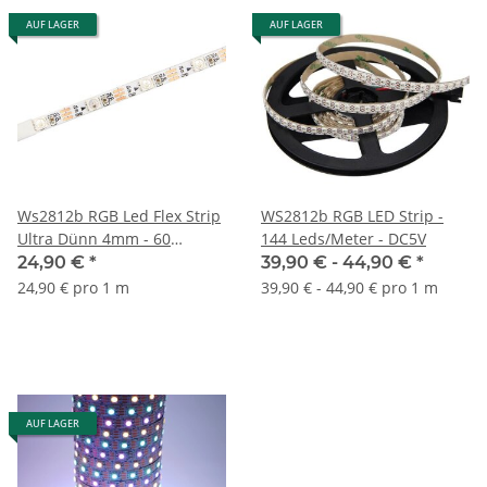
AUF LAGER
AUF LAGER
Ws2812b RGB Led Flex Strip
WS2812b RGB LED Strip -
Ultra Dünn 4mm - 60
144 Leds/Meter - DC5V
Leds/Meter - DC5V - 1 Meter
24,90 €
*
39,90 € -
44,90 €
*
24,90 € pro 1 m
39,90 € - 44,90 € pro 1 m
AUF LAGER