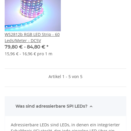
WS2812b RGB LED Strip - 60
Leds/Meter - DC5V
79,80 € -
84,80 €
*
15,96 € - 16,96 € pro 1 m
Artikel 1 - 5 von 5
Was sind adressierbare SPI LEDs?
Adressierbare LEDs sind LEDs, in denen ein integrierter
Schaltkreis (IC) steckt, der jede einzelne LED über ein