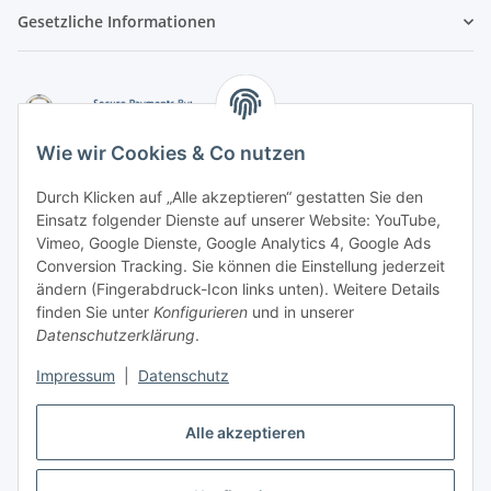
Gesetzliche Informationen
Wie wir Cookies & Co nutzen
Durch Klicken auf „Alle akzeptieren“ gestatten Sie den
Einsatz folgender Dienste auf unserer Website: YouTube,
-
Vorkasse per Überweisung
Vimeo, Google Dienste, Google Analytics 4, Google Ads
-
Zahlung per PayPal
Conversion Tracking. Sie können die Einstellung jederzeit
-
Zahlung per Google Pay (PayPal)
ändern (Fingerabdruck-Icon links unten). Weitere Details
-
Zahlung per Apple Pay (PayPal)
finden Sie unter
Konfigurieren
und in unserer
-
Zahlung per amazon payments
Datenschutzerklärung
.
FAQ
Impressum
|
Datenschutz
Alle akzeptieren
Weitere Informationen